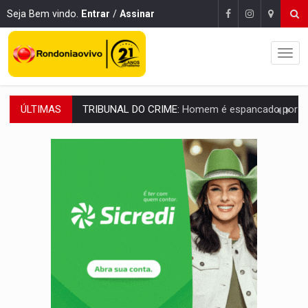
Seja Bem vindo.
Entrar
/
Assinar
ÚLTIMAS
VÍDEO:
Perseguição é registrada no shopping após colombiana furtar ce
LUDOPATIA:
Apostas online começam a afetar produtividade e rotina
REFLORESTAMENTO:
Plantar árvores não será mais suficiente para comprov
OVNIS NA LUA:
Cientistas alertam para possível base secreta no satélite n
ACABOU COM PEUGEOT:
Incêndio destrói carro que era rebocado para oficina no
VÍDEO:
Ladrão é filmado furtando moto na frente do bar 
BOLSAS DE PESQUISA:
Iniciativa Amazônia+10 lança chamada para fortalecer cadeia
MATERIAL:
Brasil tem grandes reservas de urânio, mas produz pouco e impo