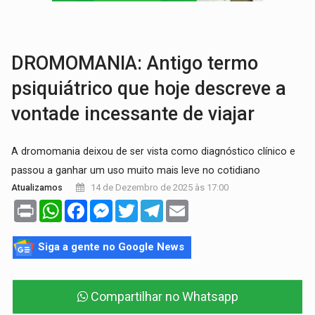
VÍDEO:
Armado com machado, homem ameaça matar sobrinha grávida e com
TRIBUNAL DO CRIME:
Homem é espancado por facção criminosa 
DROMOMANIA: Antigo termo
psiquiátrico que hoje descreve a
vontade incessante de viajar
A dromomania deixou de ser vista como diagnóstico clínico e
passou a ganhar um uso muito mais leve no cotidiano
14 de Dezembro de 2025 às 17:00
Atualizamos
Print
WhatsApp
Facebook
Messenger
Twitter
Telegram
Email
Siga a gente no Google News
Compartilhar no Whatsapp