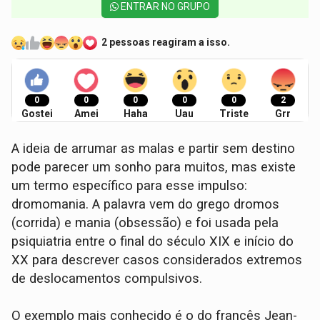
ENTRAR NO GRUPO
2 pessoas reagiram a isso.
0
0
0
0
0
2
Gostei
Amei
Haha
Uau
Triste
Grr
A ideia de arrumar as malas e partir sem destino
pode parecer um sonho para muitos, mas existe
um termo específico para esse impulso:
dromomania. A palavra vem do grego dromos
(corrida) e mania (obsessão) e foi usada pela
psiquiatria entre o final do século XIX e início do
XX para descrever casos considerados extremos
de deslocamentos compulsivos.
O exemplo mais conhecido é o do francês Jean-