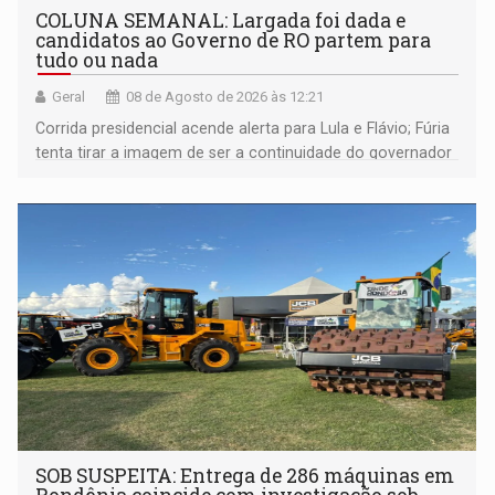
COLUNA SEMANAL: Largada foi dada e
candidatos ao Governo de RO partem para
tudo ou nada
Geral
08 de Agosto de 2026 às 12:21
Corrida presidencial acende alerta para Lula e Flávio; Fúria
tenta tirar a imagem de ser a continuidade do governador
Marcos Rocha; ex-prefeito Hildon Chaves parece ainda
não ter entrado no modo eleição; ABAV faz evento em
Porto Velho
SOB SUSPEITA: Entrega de 286 máquinas em