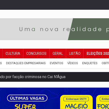
CULTURA
CONCURSOS
GERAL
LISTÃO
ELEIÇÕES 20
IS
DESTAQUES EMPRESARIAIS
EVENTOS
VÍDEOS
ENQUETES
OBIT
ping após colombiana furtar celular de menina
etar produtividade e rotina nas empresas
o será mais suficiente para comprovar área recuperado
ossível base secreta no satélite natural da Terra