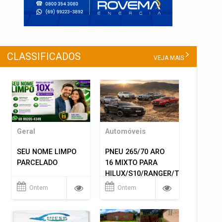
CLASSIFICADOS
VEJA MAIS
Geral
Automóveis
SEU NOME LIMPO
PNEU 265/70 ARO
PARCELADO
16 MIXTO PARA
HILUX/S10/RANGER/TRITON
ETC... MONTAGEM
Ontem
Ontem
GRATIS 599,00