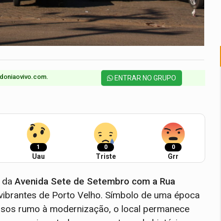
doniaovivo.com.​
ENTRAR NO GRUPO
1
0
0
Uau
Triste
Grr
o da
Avenida Sete de Setembro com a Rua
 vibrantes de Porto Velho. Símbolo de uma época
ssos rumo à modernização, o local permanece