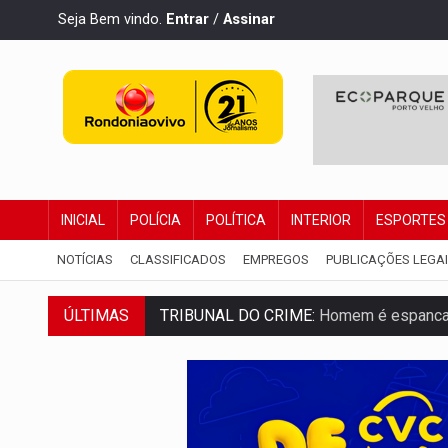
Seja Bem vindo.
Entrar
/
Assinar
INICIAL
POLÍCIA
POLÍTICA
INTERIOR
ESPORTES
NOTÍCIAS
CLASSIFICADOS
EMPREGOS
PUBLICAÇÕES LEGA
ÚLTIMAS
VÍDEO:
Perseguição é registrada no shop
LUDOPATIA:
Apostas online começam a af
REFLORESTAMENTO:
Plantar árvores nã
OVNIS NA LUA:
Cientistas alertam para p