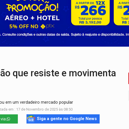
i carro que era rebocado para oficina no Centro de Porto Velho
 frente do bar da Marleide
nia+10 lança chamada para fortalecer cadeias da sociobioecono
de urânio, mas produz pouco e importa combustível
ça matar sobrinha grávida e com bebê no colo
 por facção criminosa no Cai N'Água
o que resiste e movimenta
mou em um verdadeiro mercado popular
zada em : 17 de Novembro de 2025 às 08:50
Siga a gente no Google News
 via