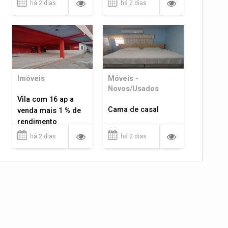
há 2 dias
há 2 dias
Imóveis
Móveis -
Novos/Usados
Vila com 16 ap a
Cama de casal
venda mais 1 % de
rendimento
há 2 dias
há 2 dias