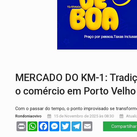
ACABOU COM PEUGEOT:
Incêndio destró
VÍDEO:
Ladrão é filmado furtando moto na
BOLSAS DE PESQUISA:
Iniciativa Amazô
MATERIAL:
Brasil tem grandes reservas 
VÍDEO:
Armado com machado, homem amea
TRIBUNAL DO CRIME:
Homem é espancado
MERCADO DO KM-1: Tradiçã
o comércio em Porto Velho
Com o passar do tempo, o ponto improvisado se transfor
Rondoniaovivo
15 de Novembro de 2025 às 08:30
Atuali
Print
WhatsApp
Facebook
Messenger
Twitter
Telegram
Email
Compartilhar