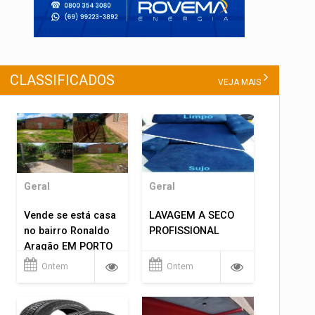
CLASSIFICADOS
VEJA MAIS
Geral
Geral
Vende se está casa
LAVAGEM A SECO
no bairro Ronaldo
PROFISSIONAL
Aragão EM PORTO
VELHO RO.
Ontem
Ontem