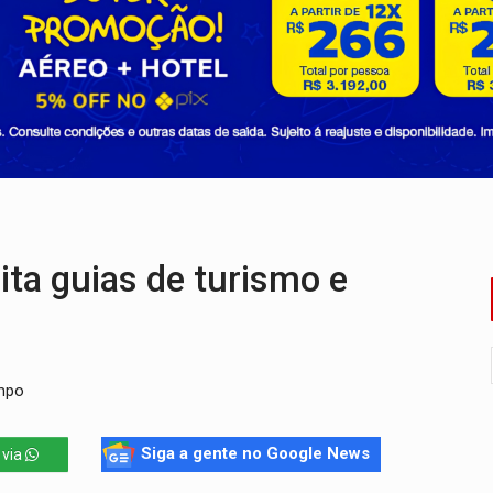
o Oeste, CINEMAZÔNIA leva cinema amazônico a estudantes na
ado (8) de calor intenso e tempo firme
e espera, asfalto chega ao bairro Nova Esperança
na programação do Festival de Dança de Joinville
rro de digitação' em declaração de patrimônio de R$ 29 mi
reso às ferragens em colisão com carreta na BR
ta guias de turismo e
ampo
Siga a gente no Google News
 via