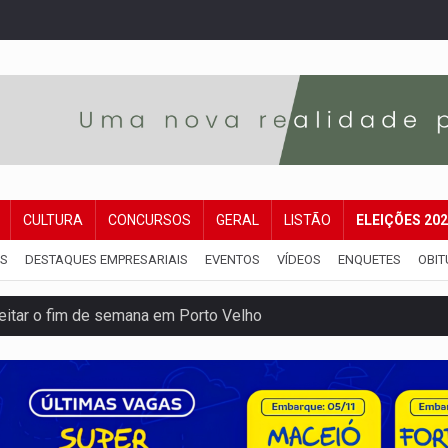
CULTURA
CONCURSOS
GERAL
LISTÃO
ELEIÇÕES 20
IS
DESTAQUES EMPRESARIAIS
EVENTOS
VÍDEOS
ENQUETES
OBIT
veitar o fim de semana em Porto Velho
membro do CV com arma e drogas em boca de fumo
a com a APAE para ampliar ações voltadas a PCD's
bate a drones durante exercício antiaéreo