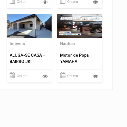
Ontem
Ontem
Imóveis
Náutica
ALUGA-SE CASA –
Motor de Popa
BAIRRO JKI
YAMAHA.
Ontem
Ontem