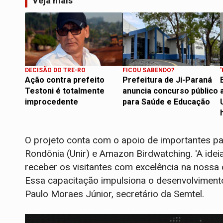
Veja mais
DECISÃO DO TRE-RO
FICOU SABENDO?
Ação contra prefeito
Prefeitura de Ji-Paraná
Testoni é totalmente
anuncia concurso público
improcedente
para Saúde e Educação
O projeto conta com o apoio de importantes pa
Rondônia (Unir) e Amazon Birdwatching. 'A ideia
receber os visitantes com excelência na nossa 
Essa capacitação impulsiona o desenvolvimento
Paulo Moraes Júnior, secretário da Semtel.