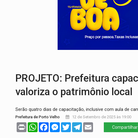
TEMAS SOCIOAMBIENTAIS:
Em Itapuã d
PREVISÃO:
Interior de Rondônia terá sáb
INFRAESTRUTURA:
Após quase 30 anos d
A ILHA:
Coreografia de Rondônia estreia 
ELEIÇÕES 2026:
Sgt. Mouza esclarece 'e
VÍDEO:
Motorista de caminhonete morre p
PROJETO: Prefeitura capaci
valoriza o patrimônio local
Serão quatro dias de capacitação, inclusive com aula de c
Prefeitura de Porto Velho
12 de Setembro de 2025 às 19:00
Print
WhatsApp
Facebook
Messenger
Twitter
Telegram
Email
Compartilhar