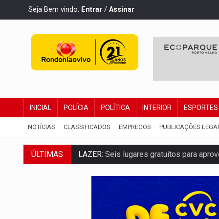
Seja Bem vindo.
Entrar
/
Assinar
INICIAL
POLÍCIA
POLÍTICA
INTERIOR
ESPORTES
NOTÍCIAS
CLASSIFICADOS
EMPREGOS
PUBLICAÇÕES LEGA
LAZER:
Seis lugares gratuitos para apro
ÚLTIMAS
VÍDEO:
FTICCO e Força Tática prendem 
INCLUSÃO:
Prefeitura fortalece parceri
DEFESA:
Exército testa inovações no com