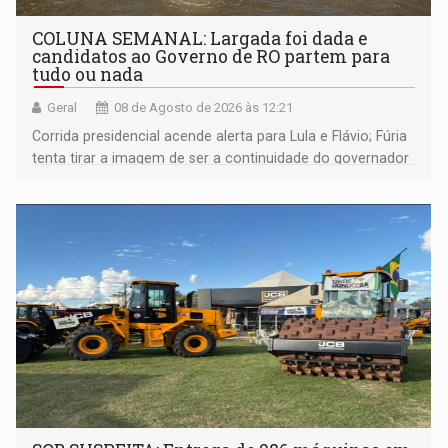
COLUNA SEMANAL: Largada foi dada e
candidatos ao Governo de RO partem para
tudo ou nada
Geral
08 de Agosto de 2026 às 12:21
Corrida presidencial acende alerta para Lula e Flávio; Fúria
tenta tirar a imagem de ser a continuidade do governador
Marcos Rocha; ex-prefeito Hildon Chaves parece ainda
não ter entrado no modo eleição; ABAV faz evento em
Porto Velho