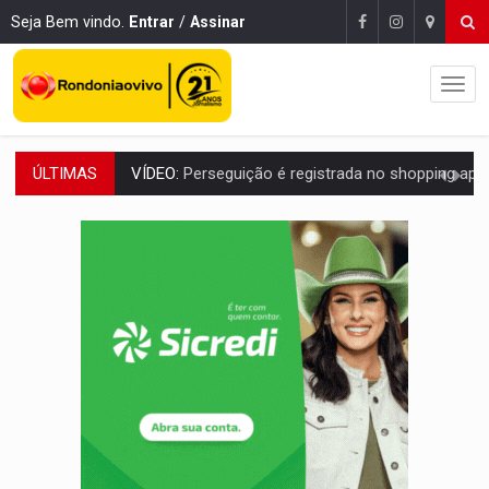
Seja Bem vindo.
Entrar
/
Assinar
VÍDEO:
Perseguição é registrada no shopping após colombiana furtar ce
ÚLTIMAS
LUDOPATIA:
Apostas online começam a afetar produtividade e rotina
REFLORESTAMENTO:
Plantar árvores não será mais suficiente para comprov
OVNIS NA LUA:
Cientistas alertam para possível base secreta no satélite n
ACABOU COM PEUGEOT:
Incêndio destrói carro que era rebocado para oficina no
VÍDEO:
Ladrão é filmado furtando moto na frente do bar 
BOLSAS DE PESQUISA:
Iniciativa Amazônia+10 lança chamada para fortalecer cadeia
MATERIAL:
Brasil tem grandes reservas de urânio, mas produz pouco e impo
VÍDEO:
Armado com machado, homem ameaça matar sobrinha grávida e com