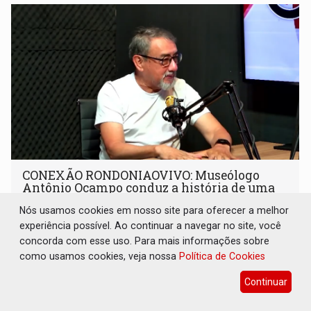
CONEXÃO RONDONIAOVIVO: Museólogo
Antônio Ocampo conduz a história de uma
ferrovia desgovernada
Nós usamos cookies em nosso site para oferecer a melhor
Cultura
08 de Agosto de 2026 às 09:05
experiência possível. Ao continuar a navegar no site, você
concorda com esse uso. Para mais informações sobre
Novo livro faz registro documental da Estrada de Ferro
como usamos cookies, veja nossa
Política de Cookies
Madeira-Mamoré (EFMM)
Continuar