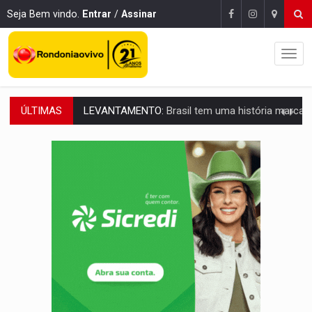
Seja Bem vindo.
Entrar
/
Assinar
ÚLTIMAS
LAMENTÁVEL:
Mulher é encontrada morta dentro de residência e
'XANDY DO MOTOCROSS':
Pai morre em acidente na BR-364 duas semanas após condena
PESO DO VOTO:
Cinco maiores colégios eleitorais concentram 53,7% dos v
COLUNA SEMANAL:
Largada foi dada e candidatos ao Governo de RO partem 
SOB SUSPEITA:
Entrega de 286 máquinas em Rondônia coincide com investig
ARTIGO:
Reter até 50% no distrato imobiliário é legal, mas não pode 
DO HOSPITAL AO CAMPO:
Veja as mais de 200 ações de Marcos Rogé
EXPANSÃO:
Grupo Nova Era amplia presença em PVH e transforma Aramix em