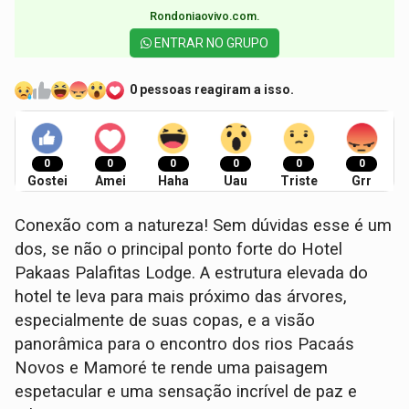
Rondoniaovivo.com.​
ENTRAR NO GRUPO
0 pessoas reagiram a isso.
0
0
0
0
0
0
Gostei
Amei
Haha
Uau
Triste
Grr
Conexão com a natureza! Sem dúvidas esse é um
dos, se não o principal ponto forte do Hotel
Pakaas Palafitas Lodge. A estrutura elevada do
hotel te leva para mais próximo das árvores,
especialmente de suas copas, e a visão
panorâmica para o encontro dos rios Pacaás
Novos e Mamoré te rende uma paisagem
espetacular e uma sensação incrível de paz e