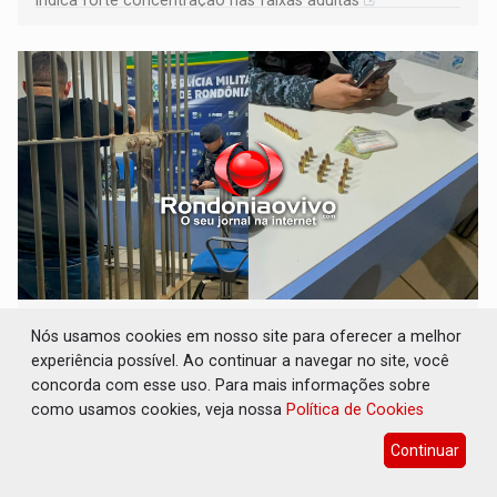
indica forte concentração nas faixas adultas
NO CARRO: Homem é preso com pistola
Nós usamos cookies em nosso site para oferecer a melhor
9mm durante abordagem da Força Tática na
experiência possível. Ao continuar a navegar no site, você
zona Sul
concorda com esse uso. Para mais informações sobre
Polícia
08 de Agosto de 2026 às 07:30
como usamos cookies, veja nossa
Política de Cookies
Acusado foi encaminhado ao Departamento de
Continuar
Flagrantes