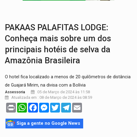
VÍDEO:
Líder religioso é preso por abusar de fiéis sob pretexto de 'pro
LEVANTAMENTO:
Brasil tem uma história marcada por guerras, revoltas e con
PAKAAS PALAFITAS LODGE:
Conheça mais sobre um dos
principais hotéis de selva da
Amazônia Brasileira
O hotel fica localizado a menos de 20 quilômetros de distância
de Guajará Mirim, na divisa com a Bolívia
05 de Março de 2024 às 11:58
Assessoria
Atualizada em : 08 de Março de 2024 às 08:59
Print
WhatsApp
Facebook
Messenger
Twitter
Telegram
Email
Siga a gente no Google News