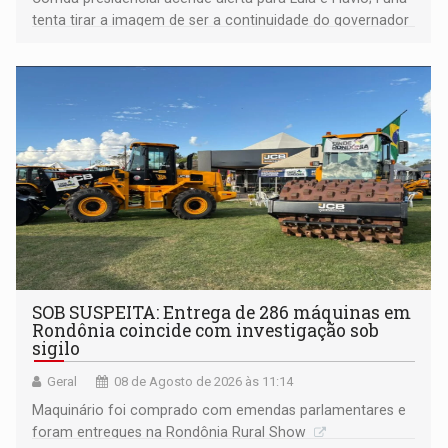
tenta tirar a imagem de ser a continuidade do governador
Marcos Rocha; ex-prefeito Hildon Chaves parece ainda
não ter entrado no modo eleição; ABAV faz evento em
Porto Velho
SOB SUSPEITA: Entrega de 286 máquinas em
Rondônia coincide com investigação sob
sigilo
Geral
08 de Agosto de 2026 às 11:14
Maquinário foi comprado com emendas parlamentares e
foram entregues na Rondônia Rural Show