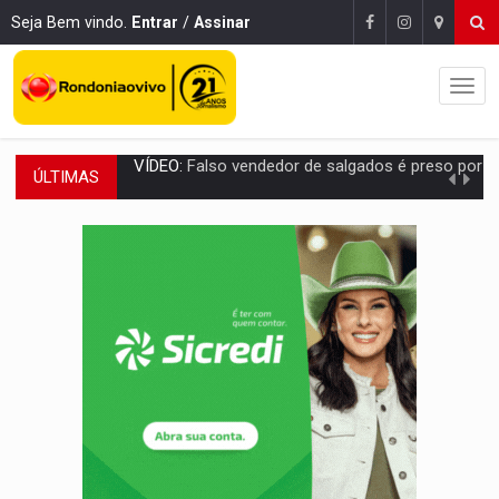
Seja Bem vindo.
Entrar
/
Assinar
ÚLTIMAS
BATATA-DOCE E FRANGO:
Faça esse escondidinho e me convide
BARREIRA NATURAL:
Desmate da Amazônia corta chuvas no Sul e ameaça produção
:
Anvisa libera venda de medicamentos pela Shopee, mas mantém 
MAIS RIGOR:
Nova lei endurece punição por abuso sexual contra crian
POLUIÇÃO E RISCOS:
Retirada de fiação irregular avança no país e em PVH p
VÍDEO:
Armado com machado, homem ameaça matar sobrinha grávida e com
TRIBUNAL DO CRIME:
Homem é espancado por facção criminosa 
VÍDEO:
Perseguição é registrada no shopping após colombiana furtar ce