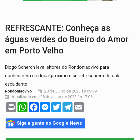
CAPOTAMENTO:
Motorista causa grave acidente com HR-V e f
VÍDEO:
Falso vendedor de salgados é preso por tráfico de drogas n
REFRESCANTE: Conheça as
águas verdes do Bueiro do Amor
em Porto Velho
Diogo Scherch leva leitores do Rondoniaovivo para
conhecerem um local próximo e se refrescarem do calor
escaldante
28 de Julho de 2023 às 09:39
Rondoniaovivo
Atualizada em : 28 de Julho de 2023 às 17:06
Print
WhatsApp
Facebook
Messenger
Twitter
Telegram
Email
Siga a gente no Google News