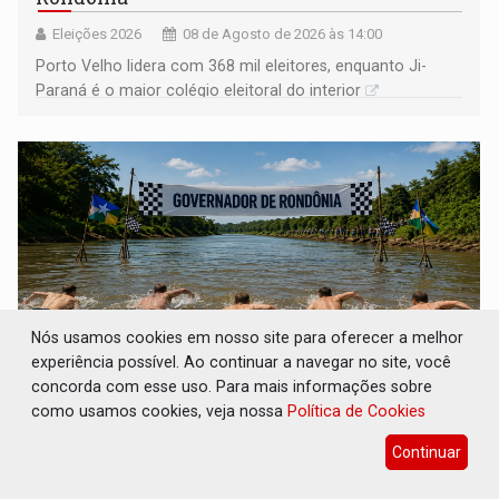
Eleições 2026
08 de Agosto de 2026 às 14:00
Porto Velho lidera com 368 mil eleitores, enquanto Ji-
Paraná é o maior colégio eleitoral do interior
Nós usamos cookies em nosso site para oferecer a melhor
experiência possível. Ao continuar a navegar no site, você
concorda com esse uso. Para mais informações sobre
como usamos cookies, veja nossa
Política de Cookies
COLUNA SEMANAL: Largada foi dada e
candidatos ao Governo de RO partem para
Continuar
tudo ou nada
Geral
08 de Agosto de 2026 às 12:21