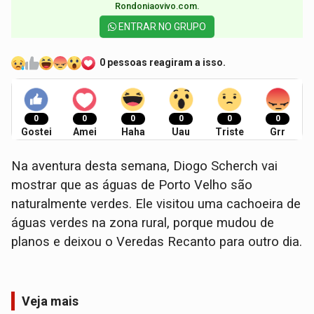
Rondoniaovivo.com.​
ENTRAR NO GRUPO
0 pessoas reagiram a isso.
0
0
0
0
0
0
Gostei
Amei
Haha
Uau
Triste
Grr
Na aventura desta semana, Diogo Scherch vai
mostrar que as águas de Porto Velho são
naturalmente verdes. Ele visitou uma cachoeira de
águas verdes na zona rural, porque mudou de
planos e deixou o Veredas Recanto para outro dia.
Veja mais