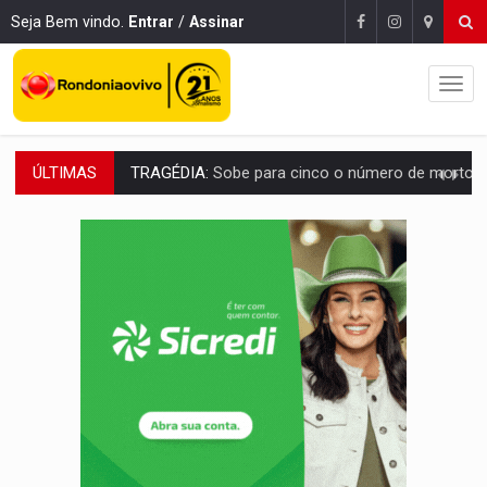
Seja Bem vindo.
Entrar
/
Assinar
ÚLTIMAS
TRANSPORTE DE ARROZ:
MPF assegura cumprimento da legislação sobre transporte d
DEEPFAKE:
Sancionada lei contra violência sexual infantil na inte
COLEGIADO:
Brasil e Rússia discutem energia nuclear, defesa e ciênc
URGENTE:
Colisão entre caminhão e carro deixa quatro mortos e um em est
ENCONTRO:
Amazônia Negra ganha projeção nacional com participação de M
PREVISÃO:
Porto Velho tem chances de chuvas isoladas nesta se
SINDICATOS UNIDOS:
Assembleia Geral delibera greve da educação municip
PROCESSO SELETIVO:
Rondoniaovivo abre oficina de Comunicação com oportunidade