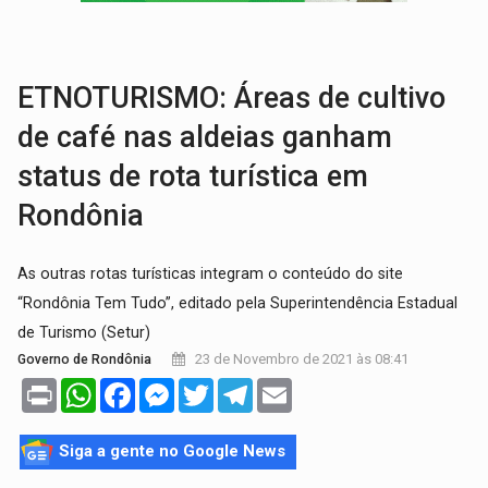
BRASIL CONTRA O CRIME:
Acusado de guardar armas de facção é preso com rev
TRAGÉDIA:
Sobe para cinco o número de mortos em colisão entre carreta e Fia
ETNOTURISMO: Áreas de cultivo
de café nas aldeias ganham
status de rota turística em
Rondônia
As outras rotas turísticas integram o conteúdo do site
“Rondônia Tem Tudo”, editado pela Superintendência Estadual
de Turismo (Setur)
23 de Novembro de 2021 às 08:41
Governo de Rondônia
Print
WhatsApp
Facebook
Messenger
Twitter
Telegram
Email
Siga a gente no Google News