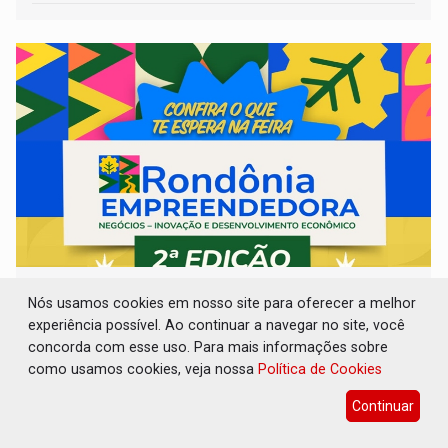
RO EMPREENDEDORA: 2ª edição da feira
Nós usamos cookies em nosso site para oferecer a melhor
começa nesta quinta-feira (6) no Espaço
Alternativo
experiência possível. Ao continuar a navegar no site, você
concorda com esse uso. Para mais informações sobre
Cultura
06 de Agosto de 2026 às 13:46
como usamos cookies, veja nossa
Política de Cookies
Com entrada gratuita, o evento de quatro dias destaca a
Continuar
inovação regional, o artesanato, a gastronomia e
promove a feira de adoção responsável de animais