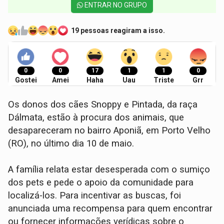
ENTRAR NO GRUPO
19 pessoas reagiram a isso.
0
0
17
1
1
0
Gostei
Amei
Haha
Uau
Triste
Grr
Os donos dos cães Snoppy e Pintada, da raça
Dálmata, estão à procura dos animais, que
desapareceram no bairro Aponiã, em Porto Velho
(RO), no último dia 10 de maio.
A família relata estar desesperada com o sumiço
dos pets e pede o apoio da comunidade para
localizá-los. Para incentivar as buscas, foi
anunciada uma recompensa para quem encontrar
ou fornecer informações verídicas sobre o