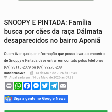
BRASIL CONTRA O CRIME:
Acusado de guardar armas de facção é preso com rev
TRAGÉDIA:
Sobe para cinco o número de mortos em colisão entre carreta e Fia
SNOOPY E PINTADA: Família
busca por cães da raça Dálmata
desaparecidos no bairro Aponiã
Quem tiver qualquer informação que possa levar ao encontro
de Snoppy e Pintada deve entrar em contato pelos telefones
(69) 98115-2379 ou (69) 99276-238
13 de Maio de 2026 às 16:48
Rondoniaovivo
Atualizada em : 14 de Maio de 2026 às 09:38
Print
WhatsApp
Facebook
Messenger
Twitter
Telegram
Email
Siga a gente no Google News