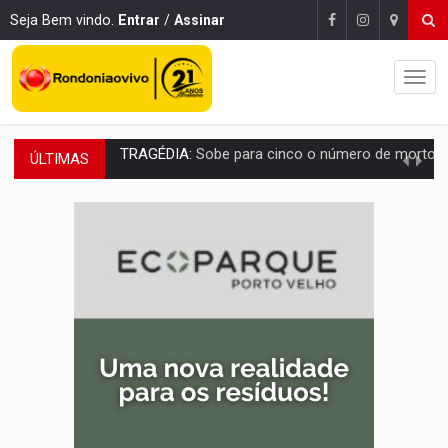
Seja Bem vindo.
Entrar
/
Assinar
ÚLTIMAS
TRANSPORTE DE ARROZ:
MPF assegura cumprimento da legislação sobre transporte d
DEEPFAKE:
Sancionada lei contra violência sexual infantil na inte
COLEGIADO:
Brasil e Rússia discutem energia nuclear, defesa e ciênc
URGENTE:
Colisão entre caminhão e carro deixa quatro mortos e um em est
ENCONTRO:
Amazônia Negra ganha projeção nacional com participação de M
PREVISÃO:
Porto Velho tem chances de chuvas isoladas nesta se
SINDICATOS UNIDOS:
Assembleia Geral delibera greve da educação municip
PROCESSO SELETIVO:
Rondoniaovivo abre oficina de Comunicação com oportunidade