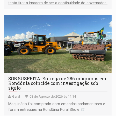
tenta tirar a imagem de ser a continuidade do governador
Marcos Rocha; ex-prefeito Hildon Chaves parece ainda
não ter entrado no modo eleição; ABAV faz evento em
Porto Velho
SOB SUSPEITA: Entrega de 286 máquinas em
Rondônia coincide com investigação sob
sigilo
Geral
08 de Agosto de 2026 às 11:14
Maquinário foi comprado com emendas parlamentares e
foram entregues na Rondônia Rural Show