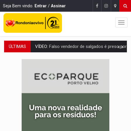
Seja Bem vindo.
Entrar
/
Assinar
ÚLTIMAS
BATATA-DOCE E FRANGO:
Faça esse escondidinho e me convide
BARREIRA NATURAL:
Desmate da Amazônia corta chuvas no Sul e ameaça produção
:
Anvisa libera venda de medicamentos pela Shopee, mas mantém 
MAIS RIGOR:
Nova lei endurece punição por abuso sexual contra crian
POLUIÇÃO E RISCOS:
Retirada de fiação irregular avança no país e em PVH p
VÍDEO:
Armado com machado, homem ameaça matar sobrinha grávida e com
TRIBUNAL DO CRIME:
Homem é espancado por facção criminosa 
VÍDEO:
Perseguição é registrada no shopping após colombiana furtar ce