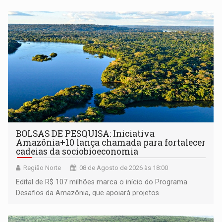
BOLSAS DE PESQUISA: Iniciativa
Amazônia+10 lança chamada para fortalecer
cadeias da sociobioeconomia
Região Norte
08 de Agosto de 2026 às 18:00
Edital de R$ 107 milhões marca o início do Programa
Desafios da Amazônia, que apoiará projetos
desenvolvidos por redes de pesquisa e inovação. A
submissão de pré-propostas poderá ser feita até 1º de