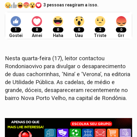
3 pessoas reagiram a isso.
1
0
0
0
2
0
Gostei
Amei
Haha
Uau
Triste
Grr
Nesta quarta-feira (17), leitor contactou
Rondoniaovivo para divulgar o desaparecimento
de duas cachorrinhas, ‘Nina’ e ‘Verona’, na editoria
de Utilidade Pública. As cadelas, de médio e
grande, dóceis, desapareceram recentemente no
bairro Nova Porto Velho, na capital de Rondônia.