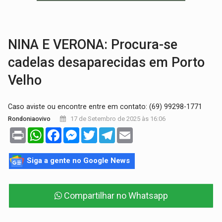
CAPOTAMENTO:
Motorista causa grave acidente com HR-V e f
VÍDEO:
Falso vendedor de salgados é preso por tráfico de drogas n
NINA E VERONA: Procura-se
cadelas desaparecidas em Porto
Velho
Caso aviste ou encontre entre em contato: (69) 99298-1771
17 de Setembro de 2025 às 16:06
Rondoniaovivo
Print
WhatsApp
Facebook
Messenger
Twitter
Telegram
Email
Siga a gente no Google News
Compartilhar no Whatsapp