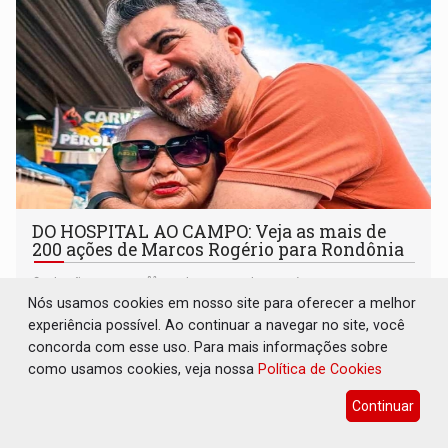
DO HOSPITAL AO CAMPO: Veja as mais de
200 ações de Marcos Rogério para Rondônia
Eleições 2026
08 de Agosto de 2026 às 10:18
Nós usamos cookies em nosso site para oferecer a melhor
A chapa formada por Marcos Rogério e Delegado
experiência possível. Ao continuar a navegar no site, você
Camargo dividiu esse desenho em dez grandes eixos e
concorda com esse uso. Para mais informações sobre
228 projetos ou ações
como usamos cookies, veja nossa
Política de Cookies
Continuar