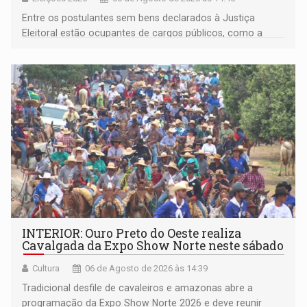
Entre os postulantes sem bens declarados à Justiça
Eleitoral estão ocupantes de cargos públicos, como a
deputada federal Cristiane Lopes (PODE), o vereador
Pedro Geovar (PP) e a vice-prefeita Magna dos Anjos
(NOVO)
INTERIOR: Ouro Preto do Oeste realiza
Cavalgada da Expo Show Norte neste sábado
Cultura
06 de Agosto de 2026 às 14:39
Tradicional desfile de cavaleiros e amazonas abre a
programação da Expo Show Norte 2026 e deve reunir