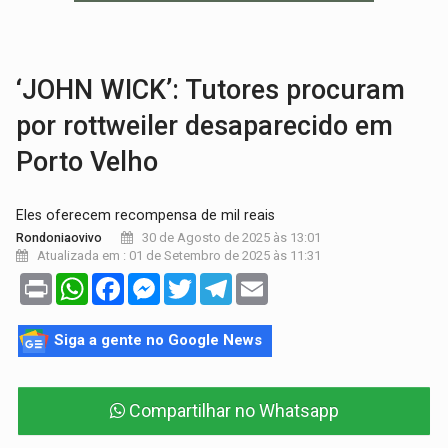
BRASIL CONTRA O CRIME:
Acusado de guardar armas de facção é preso com rev
TRAGÉDIA:
Sobe para cinco o número de mortos em colisão entre carreta e Fia
‘JOHN WICK’: Tutores procuram
por rottweiler desaparecido em
Porto Velho
Eles oferecem recompensa de mil reais
30 de Agosto de 2025 às 13:01
Rondoniaovivo
Atualizada em : 01 de Setembro de 2025 às 11:31
Print
WhatsApp
Facebook
Messenger
Twitter
Telegram
Email
Siga a gente no Google News
Compartilhar no Whatsapp