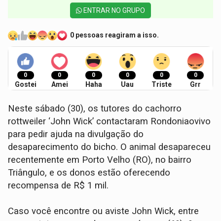
ENTRAR NO GRUPO
0 pessoas reagiram a isso.
0
0
0
0
0
0
Gostei
Amei
Haha
Uau
Triste
Grr
Neste sábado (30), os tutores do cachorro
rottweiler ‘John Wick’ contactaram Rondoniaovivo
para pedir ajuda na divulgação do
desaparecimento do bicho. O animal desapareceu
recentemente em Porto Velho (RO), no bairro
Triângulo, e os donos estão oferecendo
recompensa de R$ 1 mil.
Caso você encontre ou aviste John Wick, entre