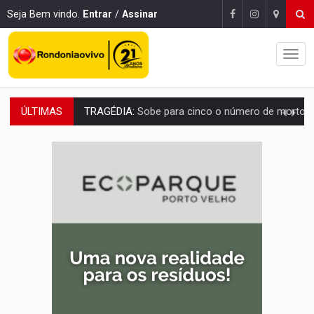
Seja Bem vindo.
Entrar
/
Assinar
ÚLTIMAS
TRANSPORTE DE ARROZ:
MPF assegura cumprimento da legislação sobre transporte d
DEEPFAKE:
Sancionada lei contra violência sexual infantil na inte
COLEGIADO:
Brasil e Rússia discutem energia nuclear, defesa e ciênc
URGENTE:
Colisão entre caminhão e carro deixa quatro mortos e um em est
ENCONTRO:
Amazônia Negra ganha projeção nacional com participação de M
PREVISÃO:
Porto Velho tem chances de chuvas isoladas nesta se
SINDICATOS UNIDOS:
Assembleia Geral delibera greve da educação municip
PROCESSO SELETIVO:
Rondoniaovivo abre oficina de Comunicação com oportunidade