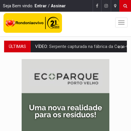
Seja Bem vindo.
Entrar
/
Assinar
ÚLTIMAS
HOMENAGEM:
Cientistas cassados pelo AI-5 se tornam pesquisadores emér
VÍDEO:
Líder religioso é preso por abusar de fiéis sob pretexto de 'pro
LEVANTAMENTO:
Brasil tem uma história marcada por guerras, revoltas e con
LAMENTÁVEL:
Mulher é encontrada morta dentro de residência e
'XANDY DO MOTOCROSS':
Pai morre em acidente na BR-364 duas semanas após condena
PESO DO VOTO:
Cinco maiores colégios eleitorais concentram 53,7% dos v
COLUNA SEMANAL:
Largada foi dada e candidatos ao Governo de RO partem 
BOLSAS DE PESQUISA:
Iniciativa Amazônia+10 lança chamada para fortalecer cadeia