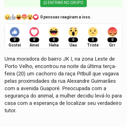
ENTRAR NO GRUPO
0 pessoas reagiram a isso.
0
0
0
0
0
0
Gostei
Amei
Haha
Uau
Triste
Grr
Uma moradora do bairro JK I, na zona Leste de
Porto Velho, encontrou na noite da última terça-
feira (20) um cachorro da raça Pitbull que vagava
pelas proximidades da rua Alexandre Guimarães
com a avenida Guaporé. Preocupada com a
segurança do animal, a mulher decidiu levá-lo para
casa com a esperança de localizar seu verdadeiro
tutor.