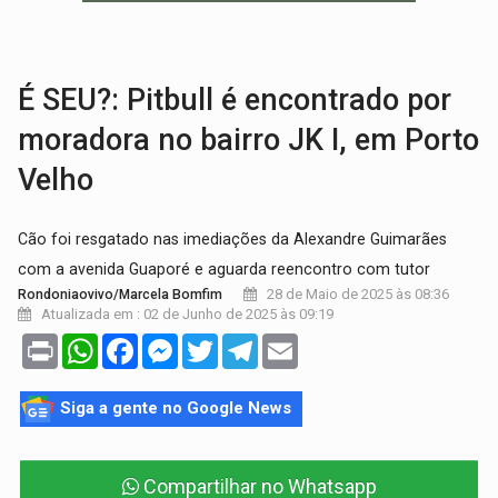
MATERIAL:
Brasil tem grandes reservas de urânio, mas produz pouco e impo
VÍDEO:
Serpente capturada na fábrica da Coca-Cola é devolvid
É SEU?: Pitbull é encontrado por
moradora no bairro JK I, em Porto
Velho
Cão foi resgatado nas imediações da Alexandre Guimarães
com a avenida Guaporé e aguarda reencontro com tutor
28 de Maio de 2025 às 08:36
Rondoniaovivo/Marcela Bomfim
Atualizada em : 02 de Junho de 2025 às 09:19
Print
WhatsApp
Facebook
Messenger
Twitter
Telegram
Email
Siga a gente no Google News
Compartilhar no Whatsapp