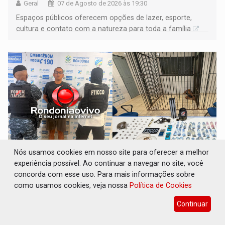
Geral
07 de Agosto de 2026 às 19:30
Espaços públicos oferecem opções de lazer, esporte,
cultura e contato com a natureza para toda a família
Nós usamos cookies em nosso site para oferecer a melhor
experiência possível. Ao continuar a navegar no site, você
VÍDEO: FTICCO e Força Tática prendem
concorda com esse uso. Para mais informações sobre
membro do CV com arma e drogas em boca
como usamos cookies, veja nossa
Política de Cookies
de fumo
Continuar
Polícia
07 de Agosto de 2026 às 19:22
Prisão foi resultado de um trabalho minucioso de