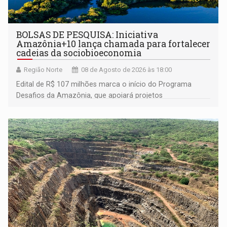
BOLSAS DE PESQUISA: Iniciativa
Amazônia+10 lança chamada para fortalecer
cadeias da sociobioeconomia
Região Norte
08 de Agosto de 2026 às 18:00
Edital de R$ 107 milhões marca o início do Programa
Desafios da Amazônia, que apoiará projetos
desenvolvidos por redes de pesquisa e inovação. A
submissão de pré-propostas poderá ser feita até 1º de
setembro