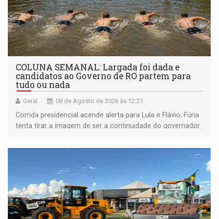
COLUNA SEMANAL: Largada foi dada e
candidatos ao Governo de RO partem para
tudo ou nada
Geral
08 de Agosto de 2026 às 12:21
Corrida presidencial acende alerta para Lula e Flávio; Fúria
tenta tirar a imagem de ser a continuidade do governador
Marcos Rocha; ex-prefeito Hildon Chaves parece ainda
não ter entrado no modo eleição; ABAV faz evento em
Porto Velho