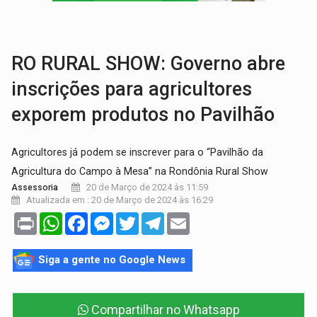
AMOR PERDIDO DÓI:
Luto amoroso não tem prazo, mas exige aten
TECNOLOGIA:
Empresas de Xangai aprimoram robôs de IA incorporada em 
RO RURAL SHOW: Governo abre
inscrições para agricultores
exporem produtos no Pavilhão
Agricultores já podem se inscrever para o “Pavilhão da
Agricultura do Campo à Mesa” na Rondônia Rural Show
20 de Março de 2024 às 11:59
Assessoria
Atualizada em : 20 de Março de 2024 às 16:29
Print
WhatsApp
Facebook
Messenger
Twitter
Telegram
Email
Siga a gente no Google News
Compartilhar no Whatsapp