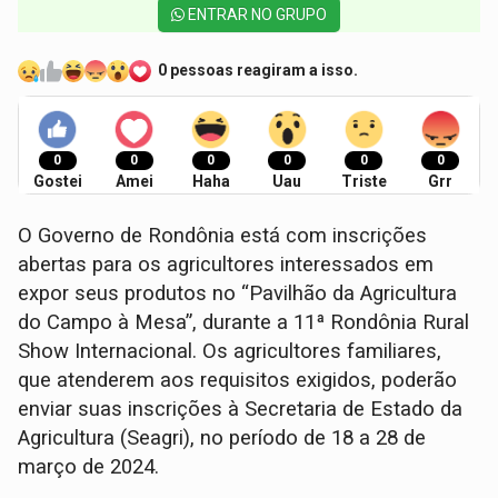
ENTRAR NO GRUPO
0 pessoas reagiram a isso.
0
0
0
0
0
0
Gostei
Amei
Haha
Uau
Triste
Grr
O Governo de Rondônia está com inscrições
abertas para os agricultores interessados em
expor seus produtos no “Pavilhão da Agricultura
do Campo à Mesa”, durante a 11ª Rondônia Rural
Show Internacional. Os agricultores familiares,
que atenderem aos requisitos exigidos, poderão
enviar suas inscrições à Secretaria de Estado da
Agricultura (Seagri), no período de 18 a 28 de
março de 2024.