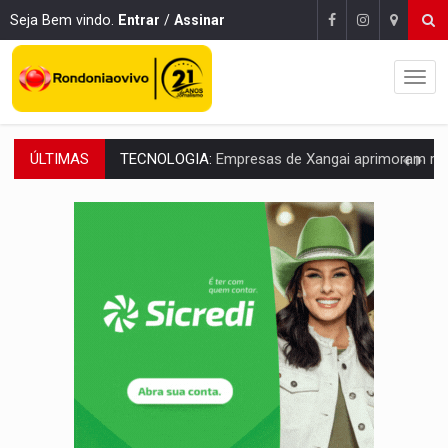
Seja Bem vindo.
Entrar
/
Assinar
ÚLTIMAS
PROTEGE A TERRA:
China descobre como explodir asteroide com bomba n
VÍDEO:
Motociclista morre após bater na traseira de camin
PARECE UM NUGGET:
Essa receita com frango virou o meu ja
EMPREENDEDORISMO:
7 negócios que podem começar com pouco dinheiro e vi
GIGANTE DA AMÉRICA:
Brasil reúne dimensão continental e posição estratégic
INDEPENDÊNCIA:
10 dicas importantes para quem quer mo
VARCENA:
Cientistas descobrem nova espécie de rã em florestas alagada
BARGANHA:
Vai comprar celular usado? Veja como consultar o a