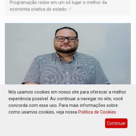
Programação reúne em um só lugar o melhor da
economia criativa do estado
Nós usamos cookies em nosso site para oferecer a melhor
REESTRUTURAÇÃO: Secretário da Seinfra de
experiência possível. Ao continuar a navegar no site, você
Porto Velho pede exoneração do cargo
concorda com esse uso. Para mais informações sobre
como usamos cookies, veja nossa
Política de Cookies
Geral
07 de Agosto de 2026 às 10:37
Thiago Cantanhede Pacheco esteve à frente da pasta por
Continuar
pouco mais de um ano