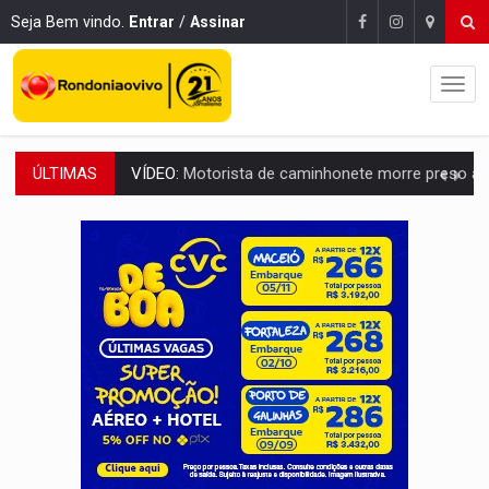
Seja Bem vindo.
Entrar
/
Assinar
ÚLTIMAS
LAZER:
Seis lugares gratuitos para aproveitar o fim de semana e
VÍDEO:
FTICCO e Força Tática prendem membro do CV com arma e drogas em
INCLUSÃO:
Prefeitura fortalece parceria com a APAE para ampliar ações v
DEFESA:
Exército testa inovações no combate a drones durante exerc
TEMAS SOCIOAMBIENTAIS:
Em Itapuã do Oeste, CINEMAZÔNIA leva cinema amazônico 
PREVISÃO:
Interior de Rondônia terá sábado (8) de calor intenso
INFRAESTRUTURA:
Após quase 30 anos de espera, asfalto chega ao bairr
A ILHA:
Coreografia de Rondônia estreia na programação do Festival de Dan