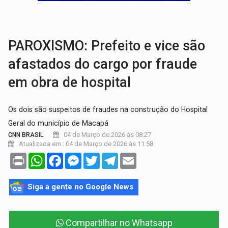
TRÁGICO:
Pai do 'Xandy Motocross' morre em acidente
VÍDEO:
Motorista de caminhonete morre preso às ferragens em colisão com
PAROXISMO: Prefeito e vice são
afastados do cargo por fraude
em obra de hospital
Os dois são suspeitos de fraudes na construção do Hospital
Geral do município de Macapá
04 de Março de 2026 às 08:27
CNN BRASIL
Atualizada em : 04 de Março de 2026 às 11:58
Print
WhatsApp
Facebook
Messenger
Twitter
Telegram
Email
Siga a gente no Google News
Compartilhar no Whatsapp