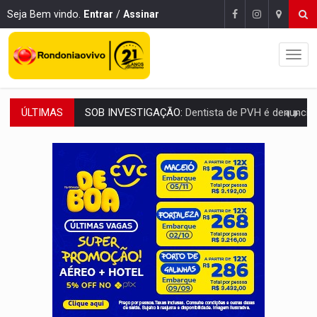
Seja Bem vindo.
Entrar
/
Assinar
ÚLTIMAS
ESQUEMA DE FRAUDES:
Polícia Civil deflagra a terceira fase da Oper
ASSESSOR FLAGRADO:
Empresa e ONG que recebeu R$ 12 mi em emendas estão
INFLUENCIARIA ELEIÇÕES:
Justiça Eleitoral manda tirar vídeo com suposta d
CONEXÃO RONDONIAOVIVO:
Marcio Barreto, pres. da ABAV-RO, alerta sobre golpes 
DA RECICLAGEM AO SUCESSO:
A trajetória de superação de Car
'RIO OMERÊ':
MPF pede condenação do Banco do Brasil por financiar atividade
INFRAESTRUTURA:
Vilhena realiza audiência pública sobre moderniz
SEM SISTEMA:
Falha afeta atendimentos na Policlínica Os