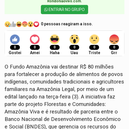
Rondoniaovivo.com.​
ENTRAR NO GRUPO
0 pessoas reagiram a isso.
0
0
0
0
0
0
Gostei
Amei
Haha
Uau
Triste
Grr
O Fundo Amazônia vai destinar R$ 80 milhões
para fortalecer a produção de alimentos de povos
indígenas, comunidades tradicionais e agricultores
familiares na Amazônia Legal, por meio de um
edital lançado na terça-feira (3). A iniciativa faz
parte do projeto Florestas e Comunidades:
Amazônia Viva e é resultado de parceria entre o
Banco Nacional de Desenvolvimento Econômico
e Social (BNDES), que gerencia os recursos do