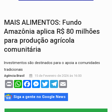
'OS OLHOS DO BRASIL':
Emanuel Neri transforma indignação e esperança em roc
SOB INVESTIGAÇÃO:
Dentista de PVH é denunciado por transmitir HIV a
MAIS ALIMENTOS: Fundo
Amazônia aplica R$ 80 milhões
para produção agrícola
comunitária
Investimentos são destinados para o apoia a comunidades
tradicionais
15 de Fevereiro de 2026 às 16:00
Agência Brasil
Print
WhatsApp
Facebook
Messenger
Twitter
Telegram
Email
Siga a gente no Google News