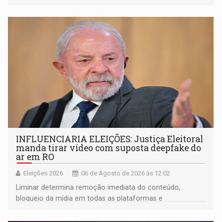
movimentou o meio político pela clara e inequívoca
ligação do suspeito com um deputado federal do União
Brasil por Rondônia
INFLUENCIARIA ELEIÇÕES: Justiça Eleitoral
manda tirar vídeo com suposta deepfake do
ar em RO
Eleições 2026
06 de Agosto de 2026 às 12:02
Liminar determina remoção imediata do conteúdo,
bloqueio da mídia em todas as plataformas e
identificação do autor da publicação