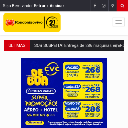
Seja Bem vindo.
Entrar
/
Assinar
ÚLTIMAS
ARTIGO:
Reter até 50% no distrato imobiliário é legal, mas não pode 
DO HOSPITAL AO CAMPO:
Veja as mais de 200 ações de Marcos Rogé
EXPANSÃO:
Grupo Nova Era amplia presença em PVH e transforma Aramix em
ROTA GLOBAL:
PCC amplia presença internacional e transforma Brasil em cor
CONEXÃO RONDONIAOVIVO:
Museólogo Antônio Ocampo conduz a história de uma
EXTENSÃO DE DANOS:
Ferroviários pedem ao Iphan recuperação de área atingid
VARIANDO O CARDÁPIO:
Veja essa receita de carne assada para o a
PREJUÍZO AOS ESTUDANTES:
Greve dos professores em PVH é considerada 