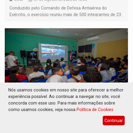
Conduzido pelo Comando de Defesa Antiaérea do
Exército, o exercício reuniu mais de 500 integrantes de 23
organizações militares da Força Terrestre
Nós usamos cookies em nosso site para oferecer a melhor
experiência possível. Ao continuar a navegar no site, você
TEMAS SOCIOAMBIENTAIS: Em Itapuã do
concorda com esse uso. Para mais informações sobre
Oeste, CINEMAZÔNIA leva cinema
como usamos cookies, veja nossa
Política de Cookies
amazônico a estudantes na escola
Continuar
Cultura
07 de Agosto de 2026 às 18:30
CINEMAZÔNIA transforma escola em sala de cinema e