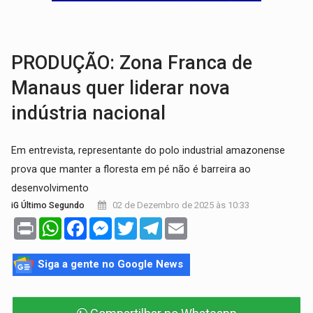
COLUNA SEMANAL:
Largada foi dada e candidatos ao Governo de RO partem 
SOB SUSPEITA:
Entrega de 286 máquinas em Rondônia coincide com investig
PRODUÇÃO: Zona Franca de
Manaus quer liderar nova
indústria nacional
Em entrevista, representante do polo industrial amazonense
prova que manter a floresta em pé não é barreira ao
desenvolvimento
02 de Dezembro de 2025 às 10:33
iG Último Segundo
Print
WhatsApp
Facebook
Messenger
Twitter
Telegram
Email
Siga a gente no Google News