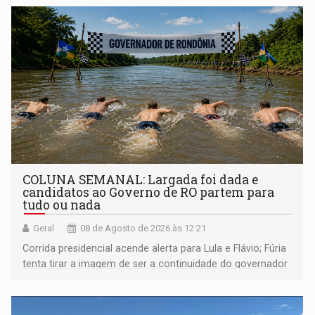
COLUNA SEMANAL: Largada foi dada e
candidatos ao Governo de RO partem para
tudo ou nada
Geral
08 de Agosto de 2026 às 12:21
Corrida presidencial acende alerta para Lula e Flávio; Fúria
tenta tirar a imagem de ser a continuidade do governador
Marcos Rocha; ex-prefeito Hildon Chaves parece ainda
não ter entrado no modo eleição; ABAV faz evento em
Porto Velho