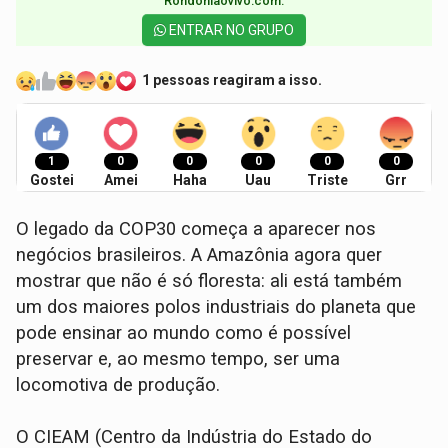
Rondoniaovivo.com.​
ENTRAR NO GRUPO
1 pessoas reagiram a isso.
1
0
0
0
0
0
Gostei
Amei
Haha
Uau
Triste
Grr
O legado da COP30 começa a aparecer nos
negócios brasileiros. A Amazônia agora quer
mostrar que não é só floresta: ali está também
um dos maiores polos industriais do planeta que
pode ensinar ao mundo como é possível
preservar e, ao mesmo tempo, ser uma
locomotiva de produção.
O CIEAM (Centro da Indústria do Estado do