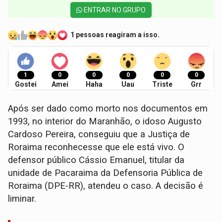
ENTRAR NO GRUPO
1 pessoas reagiram a isso.
1
0
0
0
0
0
Gostei
Amei
Haha
Uau
Triste
Grr
Após ser dado como morto nos documentos em
1993, no interior do Maranhão, o idoso Augusto
Cardoso Pereira, conseguiu que a Justiça de
Roraima reconhecesse que ele está vivo. O
defensor público Cássio Emanuel, titular da
unidade de Pacaraima da Defensoria Pública de
Roraima (DPE-RR), atendeu o caso. A decisão é
liminar.