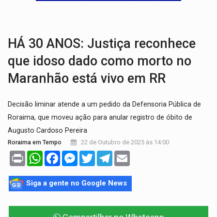
BRASIL CONTRA O CRIME:
Acusado de guardar armas de facção é preso com rev
TRAGÉDIA:
Sobe para cinco o número de mortos em colisão entre carreta e Fia
HÁ 30 ANOS: Justiça reconhece
que idoso dado como morto no
Maranhão está vivo em RR
Decisão liminar atende a um pedido da Defensoria Pública de
Roraima, que moveu ação para anular registro de óbito de
Augusto Cardoso Pereira
22 de Outubro de 2025 às 14:00
Roraima em Tempo
Print
WhatsApp
Facebook
Messenger
Twitter
Telegram
Email
Siga a gente no Google News