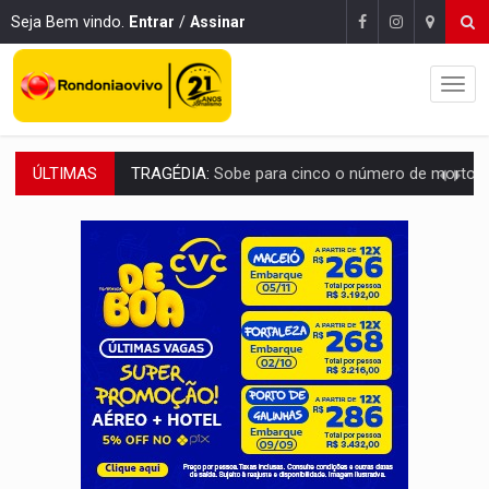
Seja Bem vindo.
Entrar
/
Assinar
ÚLTIMAS
TRANSPORTE DE ARROZ:
MPF assegura cumprimento da legislação sobre transporte d
DEEPFAKE:
Sancionada lei contra violência sexual infantil na inte
COLEGIADO:
Brasil e Rússia discutem energia nuclear, defesa e ciênc
URGENTE:
Colisão entre caminhão e carro deixa quatro mortos e um em est
ENCONTRO:
Amazônia Negra ganha projeção nacional com participação de M
PREVISÃO:
Porto Velho tem chances de chuvas isoladas nesta se
SINDICATOS UNIDOS:
Assembleia Geral delibera greve da educação municip
PROCESSO SELETIVO:
Rondoniaovivo abre oficina de Comunicação com oportunidade