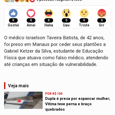
0
0
0
0
0
0
Gostei
Amei
Haha
Uau
Triste
Grr
O médico Israelson Taveira Batista, de 42 anos,
foi preso em Manaus por ceder seus plantões a
Gabriel Ketzer da Silva, estudante de Educação
Física que atuava como falso médico, atendendo
até crianças em situação de vulnerabilidade.
Veja mais
POR R$ 100
Dupla é presa por espancar mulher;
Vítima teve perna e braço
quebrados