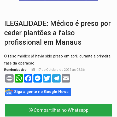
BRASIL CONTRA O CRIME:
Acusado de guardar armas de facção é preso com rev
TRAGÉDIA:
Sobe para cinco o número de mortos em colisão entre carreta e Fia
ILEGALIDADE: Médico é preso por
ceder plantões a falso
profissional em Manaus
O falso médico já havia sido preso em abril, durante a primeira
fase da operação
17 de Outubro de 2025 às 08:36
Rondoniaovivo
Print
WhatsApp
Facebook
Messenger
Twitter
Telegram
Email
Siga a gente no Google News
Compartilhar no Whatsapp