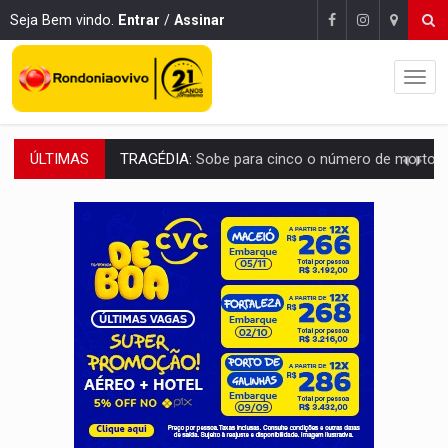
Seja Bem vindo.
Entrar
/
Assinar
ÚLTIMAS
TRANSPORTE DE ARROZ:
MPF assegura cumprimento da legislação sobre transporte d
DEEPFAKE:
Sancionada lei contra violência sexual infantil na inte
COLEGIADO:
Brasil e Rússia discutem energia nuclear, defesa e ciênc
URGENTE:
Colisão entre caminhão e carro deixa quatro mortos e um em est
ENCONTRO:
Amazônia Negra ganha projeção nacional com participação de M
PREVISÃO:
Porto Velho tem chances de chuvas isoladas nesta se
SINDICATOS UNIDOS:
Assembleia Geral delibera greve da educação municip
PROCESSO SELETIVO:
Rondoniaovivo abre oficina de Comunicação com oportunidade