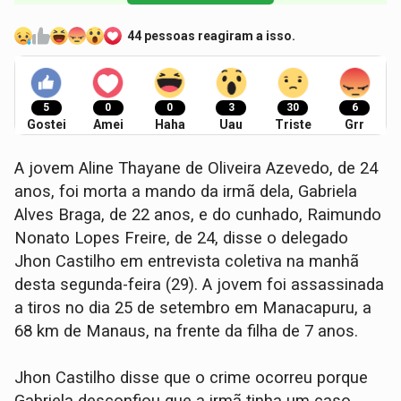
44 pessoas reagiram a isso.
5
0
0
3
30
6
Gostei
Amei
Haha
Uau
Triste
Grr
A jovem Aline Thayane de Oliveira Azevedo, de 24
anos, foi morta a mando da irmã dela, Gabriela
Alves Braga, de 22 anos, e do cunhado, Raimundo
Nonato Lopes Freire, de 24, disse o delegado
Jhon Castilho em entrevista coletiva na manhã
desta segunda-feira (29). A jovem foi assassinada
a tiros no dia 25 de setembro em Manacapuru, a
68 km de Manaus, na frente da filha de 7 anos.
Jhon Castilho disse que o crime ocorreu porque