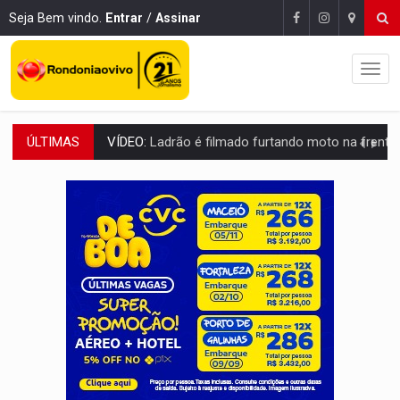
Seja Bem vindo.
Entrar
/
Assinar
ÚLTIMAS
BOLSAS DE PESQUISA:
Iniciativa Amazônia+10 lança chamada para fortalecer cadeia
MATERIAL:
Brasil tem grandes reservas de urânio, mas produz pouco e impo
VÍDEO:
Serpente capturada na fábrica da Coca-Cola é devolvid
HOMENAGEM:
Cientistas cassados pelo AI-5 se tornam pesquisadores emér
VÍDEO:
Líder religioso é preso por abusar de fiéis sob pretexto de 'pro
LEVANTAMENTO:
Brasil tem uma história marcada por guerras, revoltas e con
LAMENTÁVEL:
Mulher é encontrada morta dentro de residência e
OVNIS NA LUA:
Cientistas alertam para possível base secreta no satélite n