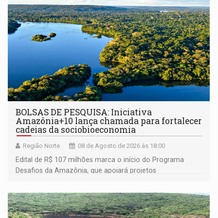
BOLSAS DE PESQUISA: Iniciativa
Amazônia+10 lança chamada para fortalecer
cadeias da sociobioeconomia
Região Norte
08 de Agosto de 2026 às 18:00
Edital de R$ 107 milhões marca o início do Programa
Desafios da Amazônia, que apoiará projetos
desenvolvidos por redes de pesquisa e inovação. A
submissão de pré-propostas poderá ser feita até 1º de
setembro