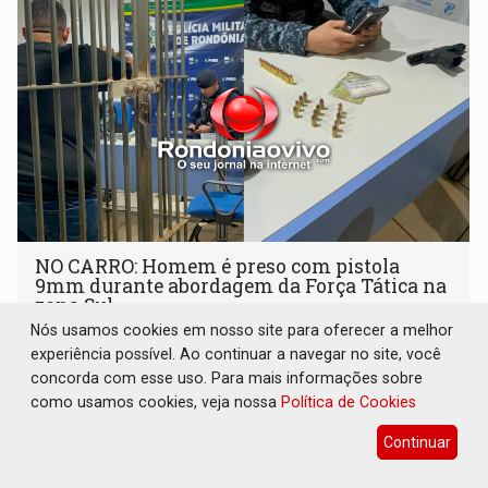
NO CARRO: Homem é preso com pistola
9mm durante abordagem da Força Tática na
zona Sul
Nós usamos cookies em nosso site para oferecer a melhor
Polícia
08 de Agosto de 2026 às 07:30
experiência possível. Ao continuar a navegar no site, você
Acusado foi encaminhado ao Departamento de
concorda com esse uso. Para mais informações sobre
Flagrantes
como usamos cookies, veja nossa
Política de Cookies
Continuar