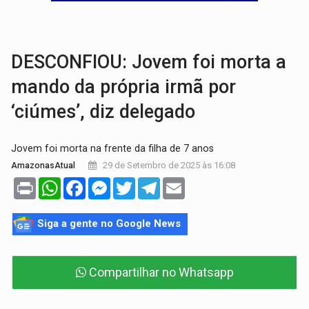
ACABOU COM PEUGEOT:
Incêndio destrói carro que era rebocado para oficina no
VÍDEO:
Ladrão é filmado furtando moto na frente do bar 
DESCONFIOU: Jovem foi morta a
mando da própria irmã por
‘ciúmes’, diz delegado
Jovem foi morta na frente da filha de 7 anos
29 de Setembro de 2025 às 16:08
AmazonasAtual
Print
WhatsApp
Facebook
Messenger
Twitter
Telegram
Email
Siga a gente no Google News
Compartilhar no Whatsapp