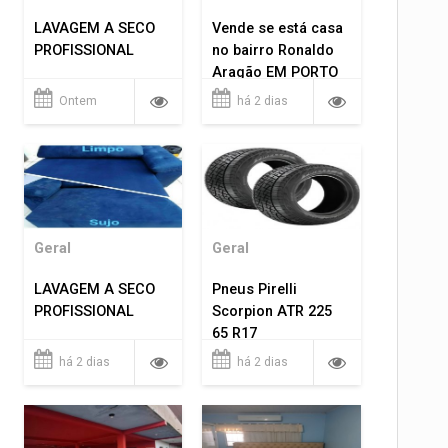
LAVAGEM A SECO
Vende se está casa
PROFISSIONAL
no bairro Ronaldo
Aragão EM PORTO
VELHO RO.
Ontem
há 2 dias
Geral
Geral
LAVAGEM A SECO
Pneus Pirelli
PROFISSIONAL
Scorpion ATR 225
65 R17
há 2 dias
há 2 dias