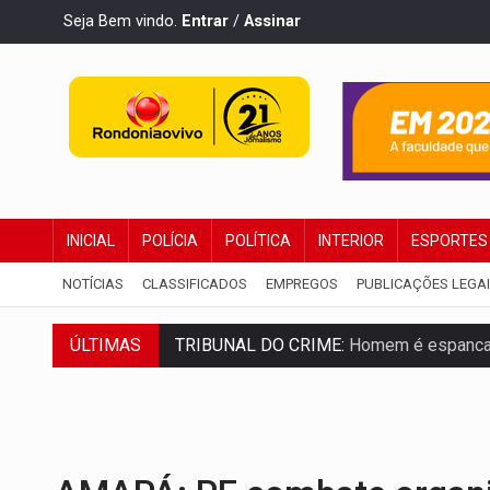
Seja Bem vindo.
Entrar
/
Assinar
INICIAL
POLÍCIA
POLÍTICA
INTERIOR
ESPORTES
NOTÍCIAS
CLASSIFICADOS
EMPREGOS
PUBLICAÇÕES LEGA
ÚLTIMAS
TRIBUNAL DO CRIME:
Homem é espancado
VÍDEO:
Perseguição é registrada no shop
LUDOPATIA:
Apostas online começam a af
REFLORESTAMENTO:
Plantar árvores nã