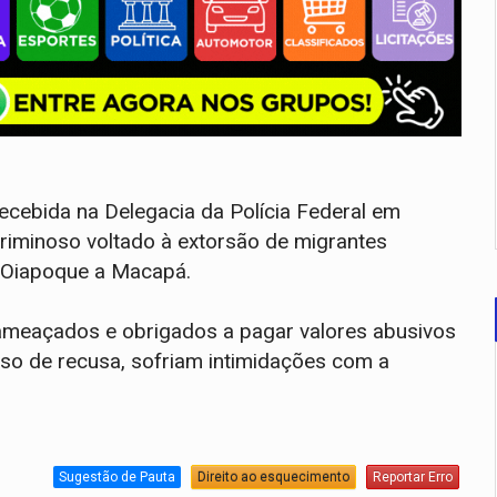
recebida na Delegacia da Polícia Federal em
criminoso voltado à extorsão de migrantes
e Oiapoque a Macapá.
ameaçados e obrigados a pagar valores abusivos
aso de recusa, sofriam intimidações com a
Sugestão de Pauta
Direito ao esquecimento
Reportar Erro