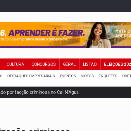
CULTURA
CONCURSOS
GERAL
LISTÃO
ELEIÇÕES 20
IS
DESTAQUES EMPRESARIAIS
EVENTOS
VÍDEOS
ENQUETES
OBIT
 por facção criminosa no Cai N'Água
ping após colombiana furtar celular de menina
etar produtividade e rotina nas empresas
o será mais suficiente para comprovar área recuperado