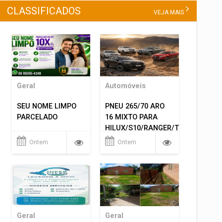
CLASSIFICADOS
VEJA MAIS
Geral
Automóveis
SEU NOME LIMPO
PNEU 265/70 ARO
PARCELADO
16 MIXTO PARA
HILUX/S10/RANGER/TRITON
ETC... MONTAGEM
Ontem
Ontem
GRATIS 599,00
Geral
Geral