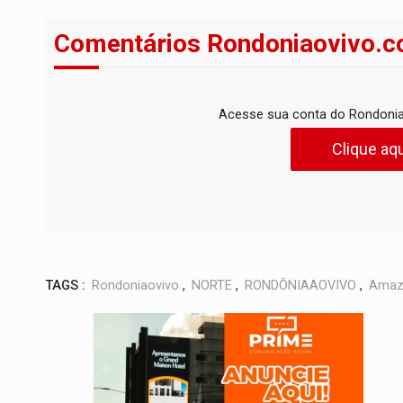
Comentários Rondoniaovivo.c
Acesse sua conta do Rondonia
Clique aqu
TAGS :
Rondoniaovivo
,
NORTE
,
RONDÔNIAAOVIVO
,
Amaz