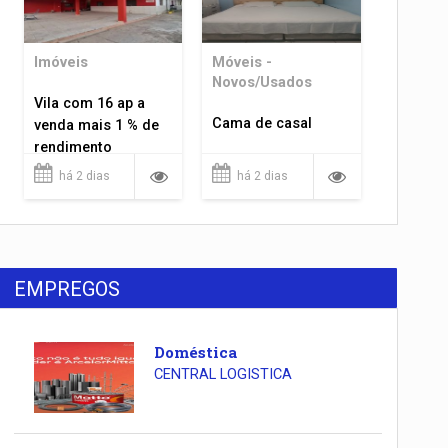
Imóveis
Móveis -
Novos/Usados
Vila com 16 ap a
Cama de casal
venda mais 1 % de
rendimento
há 2 dias
há 2 dias
EMPREGOS
Doméstica
CENTRAL LOGISTICA