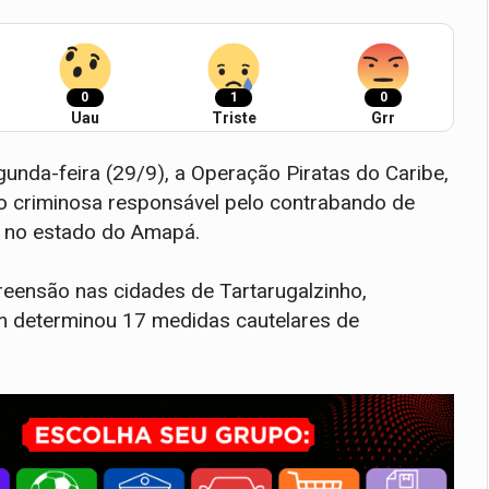
0
1
0
Uau
Triste
Grr
gunda-feira (29/9), a Operação Piratas do Caribe,
o criminosa responsável pelo contrabando de
, no estado do Amapá.
ensão nas cidades de Tartarugalzinho,
m determinou 17 medidas cautelares de