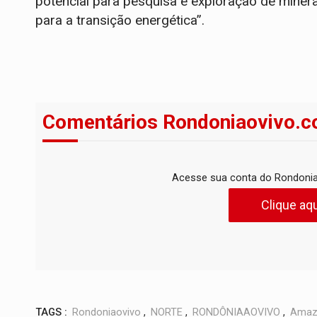
potencial para pesquisa e exploração de minerai
para a transição energética”.
Comentários Rondoniaovivo.c
Acesse sua conta do Rondonia
Clique aqu
TAGS :
Rondoniaovivo
,
NORTE
,
RONDÔNIAAOVIVO
,
Amaz