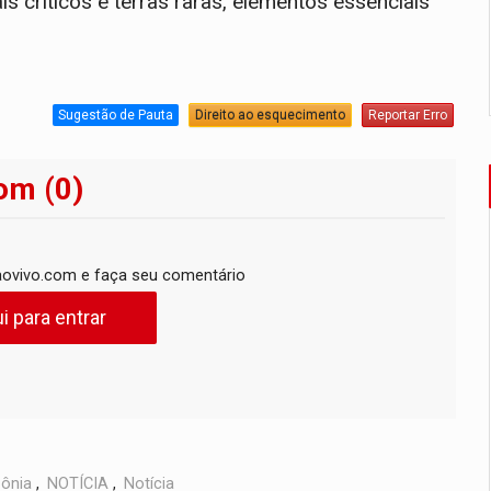
s críticos e terras raras, elementos essenciais
Sugestão de Pauta
Direito ao esquecimento
Reportar Erro
om (0)
ovivo.com e faça seu comentário
i para entrar
ônia
,
NOTÍCIA
,
Notícia