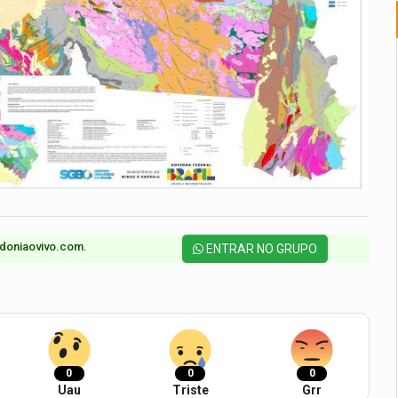
doniaovivo.com.​
ENTRAR NO GRUPO
0
0
0
Uau
Triste
Grr