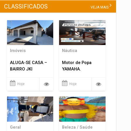
CLASSIFICADOS
VEJA MAIS
Imóveis
Náutica
ALUGA-SE CASA –
Motor de Popa
BAIRRO JKI
YAMAHA.
Hoje
Hoje
Geral
Beleza / Saúde