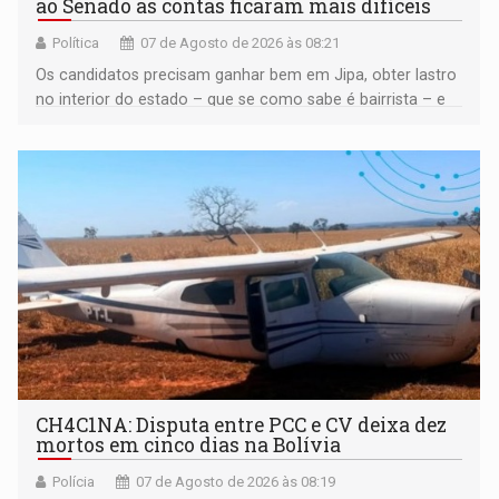
ao Senado as contas ficaram mais difíceis
Política
07 de Agosto de 2026 às 08:21
Os candidatos precisam ganhar bem em Jipa, obter lastro
no interior do estado – que se como sabe é bairrista – e
vir para a capital beliscando alguma coisa para se
garantir
CH4C1NA: Disputa entre PCC e CV deixa dez
mortos em cinco dias na Bolívia
Polícia
07 de Agosto de 2026 às 08:19