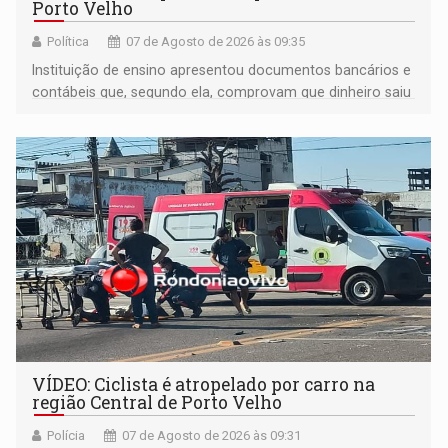
Porto Velho
Política
07 de Agosto de 2026 às 09:35
Instituição de ensino apresentou documentos bancários e
contábeis que, segundo ela, comprovam que dinheiro saiu
de sua própria conta, foi sacado pelo diretor financeiro e
apreendido quando já estava dentro da sede da entidade
— em pleno ano eleitoral em Rondônia
VÍDEO: Ciclista é atropelado por carro na
região Central de Porto Velho
Polícia
07 de Agosto de 2026 às 09:31