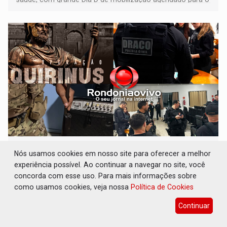
dia 22 de agosto
QUIRINUS: Draco faz operação para prender
Nós usamos cookies em nosso site para oferecer a melhor
faccionados que atacaram provedores de
internet
experiência possível. Ao continuar a navegar no site, você
concorda com esse uso. Para mais informações sobre
Polícia
07 de Agosto de 2026 às 07:19
como usamos cookies, veja nossa
Política de Cookies
Operação Quirinus é tratada pelas autoridades de
Continuar
segurança pública como a primeira fase de uma série de
ações