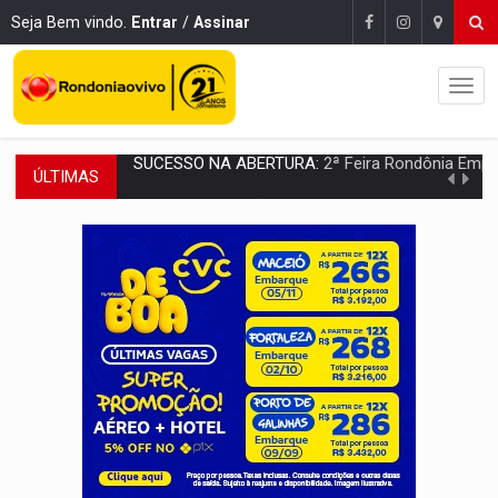
Seja Bem vindo.
Entrar
/
Assinar
ÚLTIMAS
REESTRUTURAÇÃO:
Secretário da Seinfra de Porto Velho pede exon
SAÚDE INDÍGENA:
Pirahã terão consultas e exames especializados durante 
ECONOMIA:
Dia dos pais deve movimentar R$ 8,5 bilhões e RO projet
DIA DOS PAIS:
Bailarina da Praça organiza celebração gratuita nes
VÍDEO:
Perseguição a embarcação no rio Madeira termina com explosivo
MEGA SENA:
Prêmio acumula para R$ 165 milhõe
Publicação Legal:
AVISO DE LICITAÇÃO: PREGÃO ELETRÔNICO Nº 90091
PROVA CONTÁBIL:
UNNESA apresenta documentos e questiona apreens