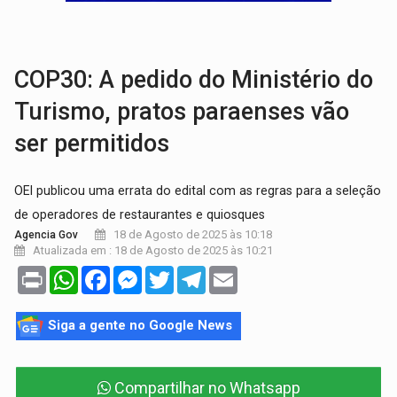
BAIRRO TEIXEIRÃO:
MPF cobra regularização fundiária da comunid
SUCESSO NA ABERTURA:
2ª Feira Rondônia Empreendedora segue no Espaço Alternativ
COP30: A pedido do Ministério do
Turismo, pratos paraenses vão
ser permitidos
OEI publicou uma errata do edital com as regras para a seleção
de operadores de restaurantes e quiosques
18 de Agosto de 2025 às 10:18
Agencia Gov
Atualizada em : 18 de Agosto de 2025 às 10:21
Print
WhatsApp
Facebook
Messenger
Twitter
Telegram
Email
Siga a gente no Google News
Compartilhar no Whatsapp