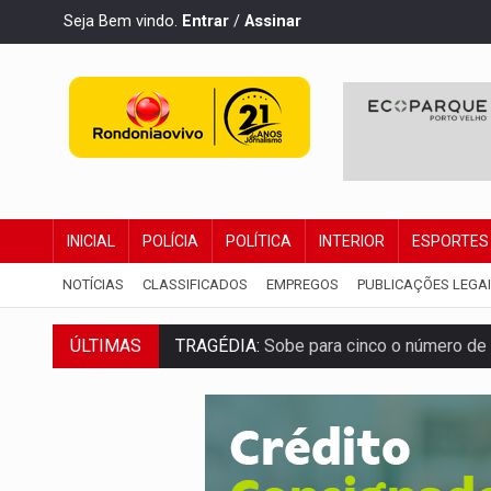
Seja Bem vindo.
Entrar
/
Assinar
INICIAL
POLÍCIA
POLÍTICA
INTERIOR
ESPORTES
NOTÍCIAS
CLASSIFICADOS
EMPREGOS
PUBLICAÇÕES LEGA
TRAGÉDIA:
Sobe para cinco o número de 
ÚLTIMAS
TRANSPORTE DE ARROZ:
MPF assegura c
DEEPFAKE:
Sancionada lei contra violência
COLEGIADO:
Brasil e Rússia discutem ene
URGENTE:
Colisão entre caminhão e carr