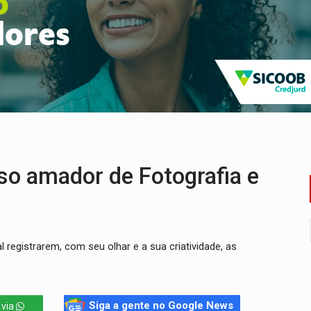
ão nacional com participação de Marcela Bonfim
huvas isoladas nesta sexta-feira (7)
delibera greve da educação municipal em Porto Velho
e oficina de Comunicação com oportunidade de integrar equipe
ardar armas de facção é preso com revólveres e espingardas
o amador de Fotografia e
 registrarem, com seu olhar e a sua criatividade, as
Siga a gente no Google News
 via