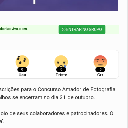
doniaovivo.com.​
ENTRAR NO GRUPO
0
0
0
Uau
Triste
Grr
inscrições para o Concurso Amador de Fotografia
alhos se encerram no dia 31 de outubro.
apoio de seus colaboradores e patrocinadores. O
'.