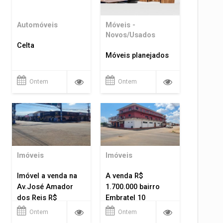
Automóveis
Móveis -
Novos/Usados
Celta
Móveis planejados
Ontem
Ontem
Imóveis
Imóveis
Imóvel a venda na
A venda R$
Av.José Amador
1.700.000 bairro
dos Reis R$
Embratel 10
1.400.000
apartamentos!
Ontem
Ontem