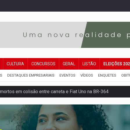
CULTURA
CONCURSOS
GERAL
LISTÃO
ELEIÇÕES 20
IS
DESTAQUES EMPRESARIAIS
EVENTOS
VÍDEOS
ENQUETES
OBIT
mortos em colisão entre carreta e Fiat Uno na BR-364
umprimento da legislação sobre transporte de cargas por em
 sexual infantil na internet e via IA
rgia nuclear, defesa e ciência em Brasília
o deixa quatro mortos e um em estado grave na BR