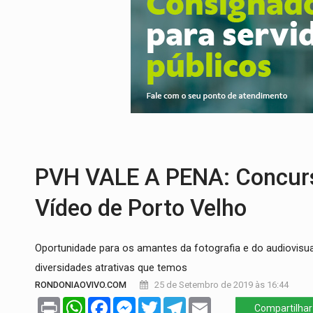
ENCONTRO:
Amazônia Negra ganha projeç
PREVISÃO:
Porto Velho tem chances de c
SINDICATOS UNIDOS:
Assembleia Geral 
PROCESSO SELETIVO:
Rondoniaovivo abr
BRASIL CONTRA O CRIME:
Acusado de gu
PVH VALE A PENA: Concurs
Vídeo de Porto Velho
Oportunidade para os amantes da fotografia e do audiovisual
diversidades atrativas que temos
RONDONIAOVIVO.COM
25 de Setembro de 2019 às 16:44
Print
WhatsApp
Facebook
Messenger
Twitter
Telegram
Email
Compartilhar