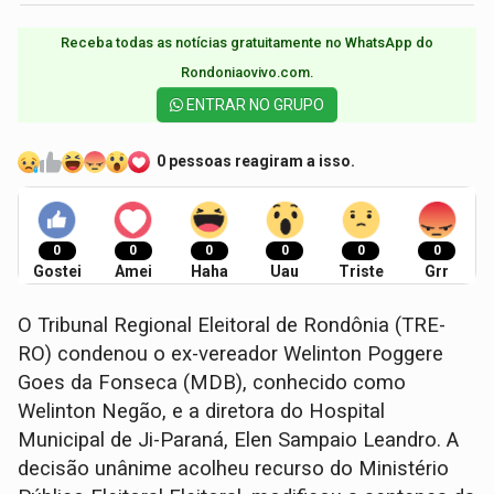
Receba todas as notícias gratuitamente no WhatsApp do
Rondoniaovivo.com.​
ENTRAR NO GRUPO
0 pessoas reagiram a isso.
0
0
0
0
0
0
Gostei
Amei
Haha
Uau
Triste
Grr
O Tribunal Regional Eleitoral de Rondônia (TRE-
RO) condenou o ex-vereador Welinton Poggere
Goes da Fonseca (MDB), conhecido como
Welinton Negão, e a diretora do Hospital
Municipal de Ji-Paraná, Elen Sampaio Leandro. A
decisão unânime acolheu recurso do Ministério