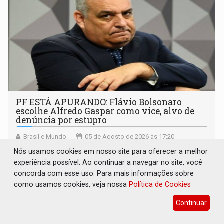
PF ESTÁ APURANDO: Flávio Bolsonaro
escolhe Alfredo Gaspar como vice, alvo de
denúncia por estupro
Brasil e Mundo
05 de Agosto de 2026 às 17:20
A acusação é negada pelo deputado, que sustenta que os
Nós usamos cookies em nosso site para oferecer a melhor
fatos atribuídos a ele não ocorreram e que a investigação
experiência possível. Ao continuar a navegar no site, você
deverá demonstrar sua versão
concorda com esse uso. Para mais informações sobre
como usamos cookies, veja nossa
Política de Cookies
Continuar