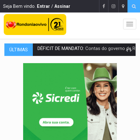
Seja Bem vindo.
Entrar
/
Assinar
ÚLTIMAS
CREDIBILIDADE:
Superintendentes da PF defendem independência e apoio à 
ALIANÇA PODEROSA:
Chapa vitaminada pode alcançar larga e boa vantag
SÃO PAULO:
PM abre concurso público com 2.000 vagas para a
CINEAMAZÔNIA:
Filmes rondonienses provocam debate sobre temas urgentes 
Publicação Legal:
AVISO DE LICITAÇÃO: PREGÃO ELETRÔNICO Nº 90136
RUA DAS PENHAS:
MPRO promove intervenção artística pelos direit
PEDIDO DE PROVIDÊNCIA:
Erosão ameaça acesso a bairros às margens do r
ELEIÇÕES 2026:
Policial candidato a deputado federal do PL declara patrimôn