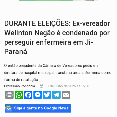
URGENTE:
DHPP se mobiliza para tentar localizar corpo de rapaz
DÉFICIT DE MANDATO:
Contas do governo de Rondônia expõem meta negativa e
DURANTE ELEIÇÕES: Ex-vereador
Welinton Negão é condenado por
perseguir enfermeira em Ji-
Paraná
O então presidente da Câmara de Vereadores pediu e a
diretora de hospital municipal transferiu uma enfermeira como
forma de retaliação
07 de Julho de 2026 às 16:00
Expressão Rondônia
Print
WhatsApp
Facebook
Messenger
Twitter
Telegram
Email
Siga a gente no Google News