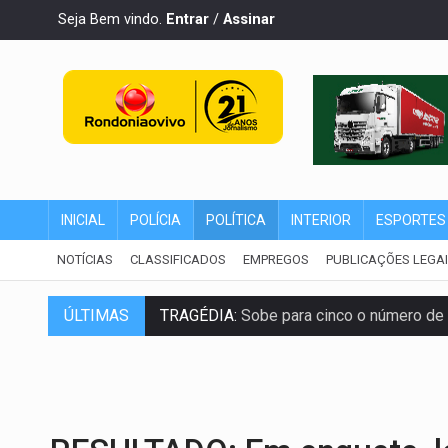
Seja Bem vindo.
Entrar
/
Assinar
INICIAL
POLÍCIA
POLÍTICA
INTERIOR
ESPORTES
NOTÍCIAS
CLASSIFICADOS
EMPREGOS
PUBLICAÇÕES LEGA
ÚLTIMAS
TRAGÉDIA:
Sobe para cinco o número de 
TRANSPORTE DE ARROZ:
MPF assegura c
DEEPFAKE:
Sancionada lei contra violência
COLEGIADO:
Brasil e Rússia discutem ene