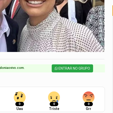
doniaovivo.com.​
ENTRAR NO GRUPO
0
0
0
Uau
Triste
Grr