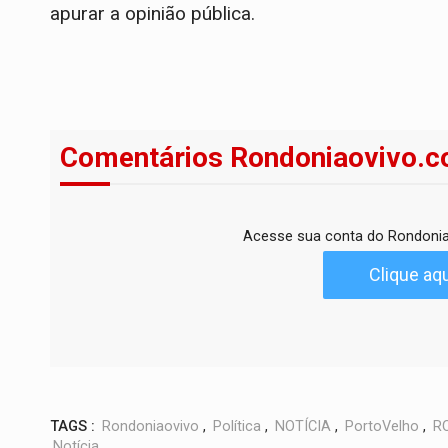
apurar a opinião pública.
Comentários Rondoniaovivo.c
Acesse sua conta do Rondonia
Clique aqu
TAGS :
Rondoniaovivo
,
Política
,
NOTÍCIA
,
PortoVelho
,
R
Notícia