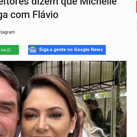
itores dizem que Michelle
o deixa quatro mortos e um em estado grave na BR
ga com Flávio
ão nacional com participação de Marcela Bonfim
nstagram
huvas isoladas nesta sexta-feira (7)
delibera greve da educação municipal em Porto Velho
Siga a gente no Google News
 via
e oficina de Comunicação com oportunidade de integrar equipe
ardar armas de facção é preso com revólveres e espingardas