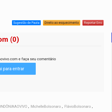
Sugestão de Pauta
Direito ao esquecimento
Reportar Erro
om (0)
ovivo.com e faça seu comentário
i para entrar
ONDÔNIAAOVIVO
,
MichelleBolsonaro
,
FlávioBolsonaro
,