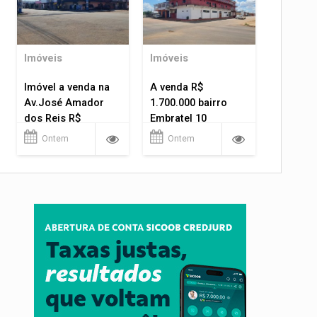
Imóveis
Imóveis
Imóvel a venda na
A venda R$
Av.José Amador
1.700.000 bairro
dos Reis R$
Embratel 10
1.400.000
apartamentos!
Ontem
Ontem