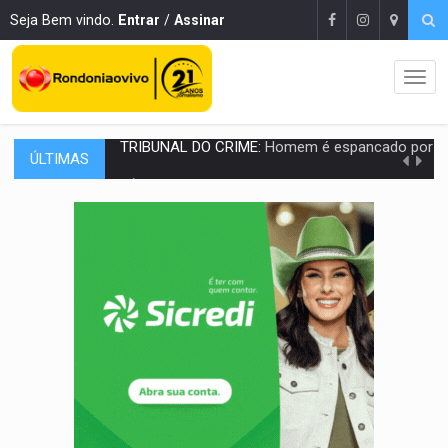
Seja Bem vindo.
Entrar
/
Assinar
ÚLTIMAS
VÍDEO:
Perseguição é registrada no shopping após colombiana furtar ce
LUDOPATIA:
Apostas online começam a afetar produtividade e rotina
REFLORESTAMENTO:
Plantar árvores não será mais suficiente para comprov
OVNIS NA LUA:
Cientistas alertam para possível base secreta no satélite n
ACABOU COM PEUGEOT:
Incêndio destrói carro que era rebocado para oficina no
VÍDEO:
Ladrão é filmado furtando moto na frente do bar 
BOLSAS DE PESQUISA:
Iniciativa Amazônia+10 lança chamada para fortalecer cadeia
MATERIAL:
Brasil tem grandes reservas de urânio, mas produz pouco e impo