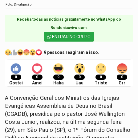
Foto: Divulgação
Receba todas as notícias gratuitamente no WhatsApp do
Rondoniaovivo.com.​
ENTRAR NO GRUPO
9 pessoas reagiram a isso.
0
0
9
0
0
0
Gostei
Amei
Haha
Uau
Triste
Grr
A Convenção Geral dos Ministros das Igrejas
Evangélicas Assembleia de Deus no Brasil
(CGADB), presidida pelo pastor José Wellington
Costa Junior, realizou, na última segunda feira
(29), em São Paulo (SP), o 1º Fórum do Conselho