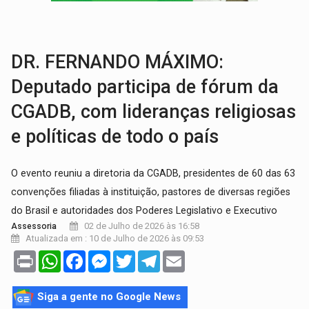
VÍDEO:
Armado com machado, homem ameaça matar sobrinha grávida e com
TRIBUNAL DO CRIME:
Homem é espancado por facção criminosa 
DR. FERNANDO MÁXIMO:
Deputado participa de fórum da
CGADB, com lideranças religiosas
e políticas de todo o país
O evento reuniu a diretoria da CGADB, presidentes de 60 das 63
convenções filiadas à instituição, pastores de diversas regiões
do Brasil e autoridades dos Poderes Legislativo e Executivo
02 de Julho de 2026 às 16:58
Assessoria
Atualizada em : 10 de Julho de 2026 às 09:53
Print
WhatsApp
Facebook
Messenger
Twitter
Telegram
Email
Siga a gente no Google News