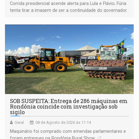
Corrida presidencial acende alerta para Lula e Flávio; Fúria
tenta tirar a imagem de ser a continuidade do governador
Marcos Rocha; ex-prefeito Hildon Chaves parece ainda
não ter entrado no modo eleição; ABAV faz evento em
Porto Velho
SOB SUSPEITA: Entrega de 286 máquinas em
Rondônia coincide com investigação sob
sigilo
Geral
08 de Agosto de 2026 às 11:14
Maquinário foi comprado com emendas parlamentares e
foram entregues na Rondônia Rural Show