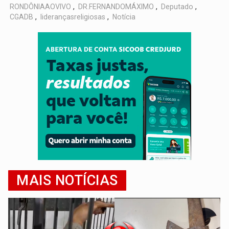
RONDÔNIAAOVIVO
,
DR.FERNANDOMÁXIMO
,
Deputado
,
CGADB
,
liderançasreligiosas
,
Notícia
MAIS NOTÍCIAS