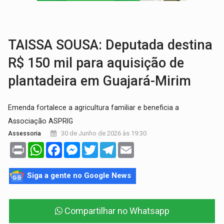
LAZER:
Seis lugares gratuitos para aproveitar o fim de semana e
VÍDEO:
FTICCO e Força Tática prendem membro do CV com arma e drogas em
TAISSA SOUSA: Deputada destina
R$ 150 mil para aquisição de
plantadeira em Guajará-Mirim
Emenda fortalece a agricultura familiar e beneficia a
Associação ASPRIG
30 de Junho de 2026 às 19:30
Assessoria
Print
WhatsApp
Facebook
Messenger
Twitter
Telegram
Email
Siga a gente no Google News
Compartilhar no Whatsapp