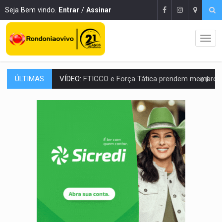
Seja Bem vindo.
Entrar
/
Assinar
ÚLTIMAS
INCLUSÃO:
Prefeitura fortalece parceria com a APAE para ampliar ações v
DEFESA:
Exército testa inovações no combate a drones durante exerc
TEMAS SOCIOAMBIENTAIS:
Em Itapuã do Oeste, CINEMAZÔNIA leva cinema amazônico 
PREVISÃO:
Interior de Rondônia terá sábado (8) de calor intenso
INFRAESTRUTURA:
Após quase 30 anos de espera, asfalto chega ao bairr
A ILHA:
Coreografia de Rondônia estreia na programação do Festival de Dan
ELEIÇÕES 2026:
Sgt. Mouza esclarece 'erro de digitação' em declaração de patrim
JUDICIÁRIO:
Sinjur parabeniza servidores pelo adicional de incentivo com ef