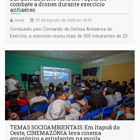
combate a drones durante exercício
antiaéreo
Geral
07 de Agosto de 2026 às 18:30
Conduzido pelo Comando de Defesa Antiaérea do
Exército, o exercício reuniu mais de 500 integrantes de 23
organizações militares da Força Terrestre
TEMAS SOCIOAMBIENTAIS: Em Itapuã do
Oeste, CINEMAZÔNIA leva cinema
amazônico a estudantes na escola