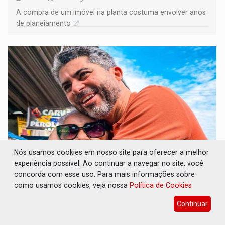
A compra de um imóvel na planta costuma envolver anos
de planejamento
Nós usamos cookies em nosso site para oferecer a melhor
experiência possível. Ao continuar a navegar no site, você
DO HOSPITAL AO CAMPO: Veja as mais de
concorda com esse uso. Para mais informações sobre
200 ações de Marcos Rogério para Rondônia
como usamos cookies, veja nossa
Política de Cookies
Eleições 2026
08 de Agosto de 2026 às 10:18
Continuar
A chapa formada por Marcos Rogério e Delegado
Camargo dividiu esse desenho em dez grandes eixos e