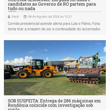
candidatos ao Governo de RO partem para
tudo ou nada
Geral
08 de Agosto de 2026 às 12:21
Corrida presidencial acende alerta para Lula e Flávio; Fúria
tenta tirar a imagem de ser a continuidade do governador
Marcos Rocha; ex-prefeito Hildon Chaves parece ainda
não ter entrado no modo eleição; ABAV faz evento em
Porto Velho
SOB SUSPEITA: Entrega de 286 máquinas em
Rondônia coincide com investigação sob
sigilo