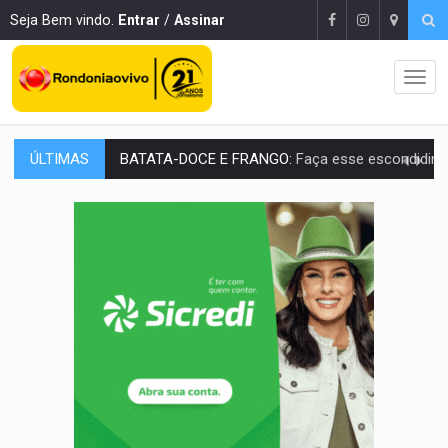
Seja Bem vindo.
Entrar
/
Assinar
ÚLTIMAS
BARREIRA NATURAL:
Desmate da Amazônia corta chuvas no Sul e ameaça produção
:
Anvisa libera venda de medicamentos pela Shopee, mas mantém 
MAIS RIGOR:
Nova lei endurece punição por abuso sexual contra crian
POLUIÇÃO E RISCOS:
Retirada de fiação irregular avança no país e em PVH p
VÍDEO:
Armado com machado, homem ameaça matar sobrinha grávida e com
TRIBUNAL DO CRIME:
Homem é espancado por facção criminosa 
VÍDEO:
Perseguição é registrada no shopping após colombiana furtar ce
LUDOPATIA:
Apostas online começam a afetar produtividade e rotina