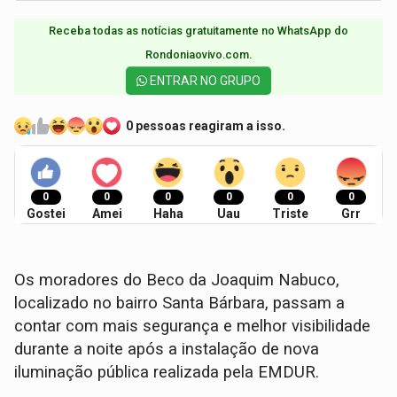
Receba todas as notícias gratuitamente no WhatsApp do
Rondoniaovivo.com.​
ENTRAR NO GRUPO
0 pessoas reagiram a isso.
0
0
0
0
0
0
Gostei
Amei
Haha
Uau
Triste
Grr
Os moradores do Beco da Joaquim Nabuco,
localizado no bairro Santa Bárbara, passam a
contar com mais segurança e melhor visibilidade
durante a noite após a instalação de nova
iluminação pública realizada pela EMDUR.