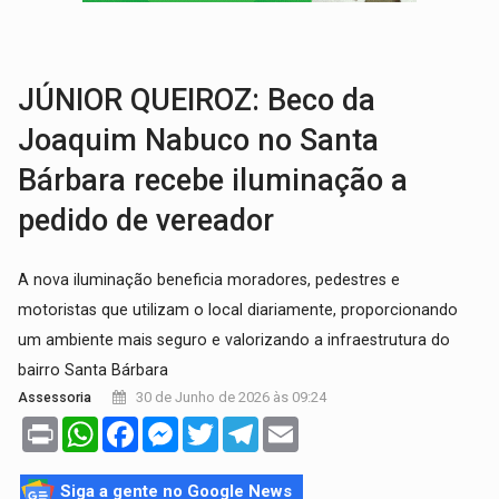
VÍDEO:
Falso vendedor de salgados é preso por tráfico de drogas n
BATATA-DOCE E FRANGO:
Faça esse escondidinho e me convide
JÚNIOR QUEIROZ: Beco da
Joaquim Nabuco no Santa
Bárbara recebe iluminação a
pedido de vereador
A nova iluminação beneficia moradores, pedestres e
motoristas que utilizam o local diariamente, proporcionando
um ambiente mais seguro e valorizando a infraestrutura do
bairro Santa Bárbara
30 de Junho de 2026 às 09:24
Assessoria
Print
WhatsApp
Facebook
Messenger
Twitter
Telegram
Email
Siga a gente no Google News