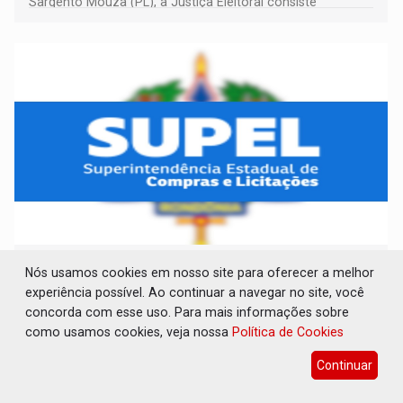
Sargento Mouza (PL), à Justiça Eleitoral consiste
integralmente em quotas de capital de um clube de tiro
desportivo localizado no interior do estado.
AVISO DE LICITAÇÃO: PREGÃO ELETRÔNICO
Nós usamos cookies em nosso site para oferecer a melhor
N.° 90595/2025/SUPEL/RO
experiência possível. Ao continuar a navegar no site, você
Publicações Legais
06 de Agosto de 2026 às 08:37
concorda com esse uso. Para mais informações sobre
como usamos cookies, veja nossa
Política de Cookies
Continuar