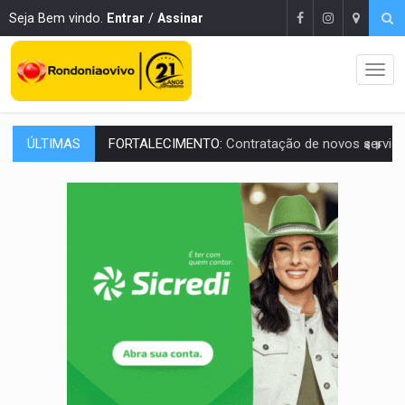
Seja Bem vindo.
Entrar
/
Assinar
ÚLTIMAS
URGENTE:
Condutor de carro avança cruzamento e deixa motociclista
'OS OLHOS DO BRASIL':
Emanuel Neri transforma indignação e esperança em roc
SOB INVESTIGAÇÃO:
Dentista de PVH é denunciado por transmitir HIV a
ESQUEMA DE FRAUDES:
Polícia Civil deflagra a terceira fase da Oper
ASSESSOR FLAGRADO:
Empresa e ONG que recebeu R$ 12 mi em emendas estão
INFLUENCIARIA ELEIÇÕES:
Justiça Eleitoral manda tirar vídeo com suposta d
CONEXÃO RONDONIAOVIVO:
Marcio Barreto, pres. da ABAV-RO, alerta sobre golpes 
DA RECICLAGEM AO SUCESSO:
A trajetória de superação de Car