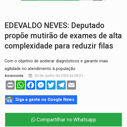
RO EMPREENDEDORA:
2ª edição da feira começa nesta quinta-feira (6) no 
FORTALECIMENTO:
Contratação de novos servidores reforça equipes do Cad Úni
EDEVALDO NEVES: Deputado
propõe mutirão de exames de alta
complexidade para reduzir filas
Com o objetivo de acelerar diagnósticos e garantir mais
agilidade no atendimento à população
30 de Junho de 2026 às 09:21
Assessoria
Print
WhatsApp
Facebook
Messenger
Twitter
Telegram
Email
Siga a gente no Google News
Compartilhar no Whatsapp