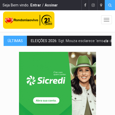
Seja Bem vindo.
Entrar
/
Assinar
ÚLTIMAS
JUDICIÁRIO:
Sinjur parabeniza servidores pelo adicional de incentivo com ef
Publicação Legal:
AVISO DE LICITAÇÃO: Pregão Eletrônico Nº 12/2026
BR-364:
Polícia apreende mais de uma tonelada de drogas em fundo fal
EMOCIONE:
PRESENTES: Confira os sorteados na promoção de 
VOVÔ LADRÃO:
Idoso é filmado furtando bicicleta na frente
JUSTIÇA:
Comarca de Nova Mamoré terá seu primeiro jú
ADAILTON FÚRIA:
Assessoria denuncia suposto ataque com perfis falso
VÍDEO:
Motoboy de delivery sofre fratura após mulher avançar 