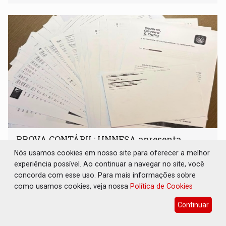
PROVA CONTÁBIL: UNNESA apresenta
documentos e questiona apreensão da PF em
Nós usamos cookies em nosso site para oferecer a melhor
Porto Velho
experiência possível. Ao continuar a navegar no site, você
Política
07 de Agosto de 2026 às 09:35
concorda com esse uso. Para mais informações sobre
como usamos cookies, veja nossa
Política de Cookies
Instituição de ensino apresentou documentos bancários e
contábeis que, segundo ela, comprovam que dinheiro saiu
Continuar
de sua própria conta, foi sacado pelo diretor financeiro e
apreendido quando já estava dentro da sede da entidade