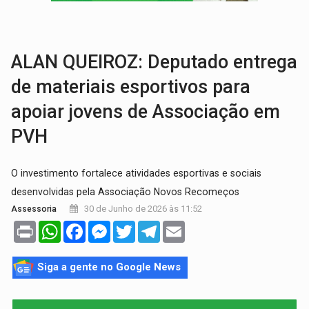
A ILHA:
Coreografia de Rondônia estreia na programação do Festival de Dan
ELEIÇÕES 2026:
Sgt. Mouza esclarece 'erro de digitação' em declaração de patrim
ALAN QUEIROZ: Deputado entrega
de materiais esportivos para
apoiar jovens de Associação em
PVH
O investimento fortalece atividades esportivas e sociais
desenvolvidas pela Associação Novos Recomeços
30 de Junho de 2026 às 11:52
Assessoria
Print
WhatsApp
Facebook
Messenger
Twitter
Telegram
Email
Siga a gente no Google News