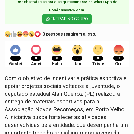
Receba todas as notícias gratuitamente no WhatsApp do
Rondoniaovivo.com.​
ENTRAR NO GRUPO
0 pessoas reagiram a isso.
0
0
0
0
0
0
Gostei
Amei
Haha
Uau
Triste
Grr
Com o objetivo de incentivar a prática esportiva e
apoiar projetos sociais voltados à juventude, o
deputado estadual Alan Queiroz (PL) realizou a
entrega de materiais esportivos para a
Associação Novos Recomeços, em Porto Velho.
A iniciativa busca fortalecer as atividades
desenvolvidas pela entidade, que desempenha um
importante trabalho social junto aos jovens da