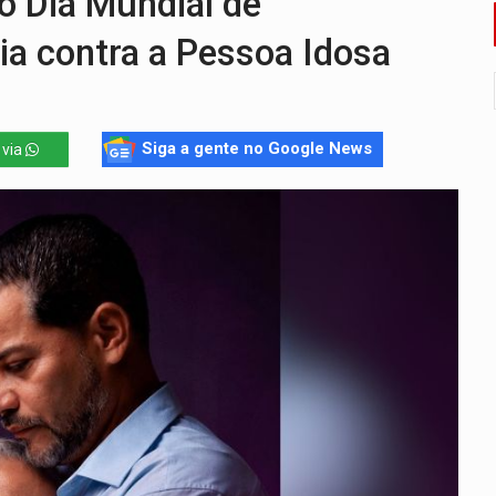
 Dia Mundial de
i carro que era rebocado para oficina no Centro de Porto Velho
ia contra a Pessoa Idosa
 frente do bar da Marleide
nia+10 lança chamada para fortalecer cadeias da sociobioecono
Siga a gente no Google News
 via
de urânio, mas produz pouco e importa combustível
ça matar sobrinha grávida e com bebê no colo