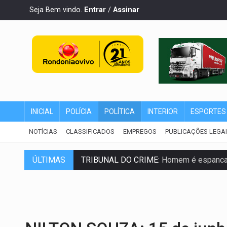
Seja Bem vindo.
Entrar
/
Assinar
INICIAL
POLÍCIA
POLÍTICA
INTERIOR
ESPORTES
NOTÍCIAS
CLASSIFICADOS
EMPREGOS
PUBLICAÇÕES LEGA
TRIBUNAL DO CRIME:
Homem é espancado
ÚLTIMAS
VÍDEO:
Perseguição é registrada no shop
LUDOPATIA:
Apostas online começam a af
REFLORESTAMENTO:
Plantar árvores nã
OVNIS NA LUA:
Cientistas alertam para p