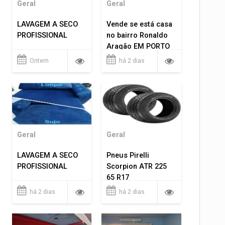
Geral
Geral
LAVAGEM A SECO
Vende se está casa
PROFISSIONAL
no bairro Ronaldo
Aragão EM PORTO
VELHO RO.
Ontem
há 2 dias
Geral
Geral
LAVAGEM A SECO
Pneus Pirelli
PROFISSIONAL
Scorpion ATR 225
65 R17
há 2 dias
há 2 dias