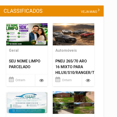
CLASSIFICADOS
VEJA MAIS
Geral
Automóveis
SEU NOME LIMPO
PNEU 265/70 ARO
PARCELADO
16 MIXTO PARA
HILUX/S10/RANGER/TRITON
ETC... MONTAGEM
Ontem
Ontem
GRATIS 599,00