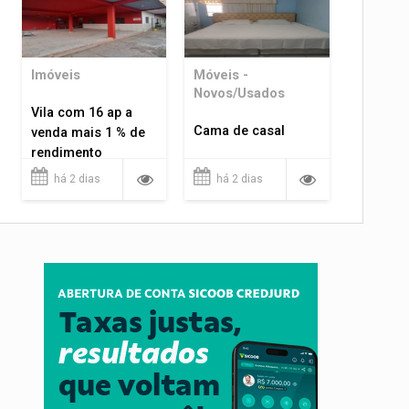
Imóveis
Móveis -
Novos/Usados
Vila com 16 ap a
Cama de casal
venda mais 1 % de
rendimento
há 2 dias
há 2 dias