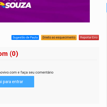
Sugestão de Pauta
Direito ao esquecimento
Reportar Erro
om (0)
ovivo.com e faça seu comentário
i para entrar