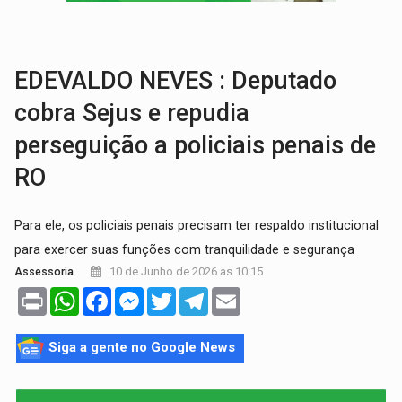
REFLORESTAMENTO:
Plantar árvores não será mais suficiente para comprov
OVNIS NA LUA:
Cientistas alertam para possível base secreta no satélite n
EDEVALDO NEVES : Deputado
cobra Sejus e repudia
perseguição a policiais penais de
RO
Para ele, os policiais penais precisam ter respaldo institucional
para exercer suas funções com tranquilidade e segurança
10 de Junho de 2026 às 10:15
Assessoria
Print
WhatsApp
Facebook
Messenger
Twitter
Telegram
Email
Siga a gente no Google News