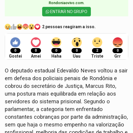
Rondoniaovivo.com.​
ENTRAR NO GRUPO
2 pessoas reagiram a isso.
0
0
0
0
2
0
Gostei
Amei
Haha
Uau
Triste
Grr
O deputado estadual Edevaldo Neves voltou a sair
em defesa dos policiais penais de Rondônia e
cobrou do secretário de Justiça, Marcus Rito,
uma postura mais equilibrada em relação aos
servidores do sistema prisional. Segundo o
parlamentar, a categoria tem enfrentado
constantes cobranças por parte da administração,
sem que haja o mesmo empenho na valorização
profissional, melhoria das condições de trabalho e