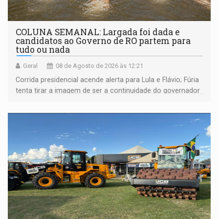
COLUNA SEMANAL: Largada foi dada e
candidatos ao Governo de RO partem para
tudo ou nada
Geral
08 de Agosto de 2026 às 12:21
Corrida presidencial acende alerta para Lula e Flávio; Fúria
tenta tirar a imagem de ser a continuidade do governador
Marcos Rocha; ex-prefeito Hildon Chaves parece ainda
não ter entrado no modo eleição; ABAV faz evento em
Porto Velho