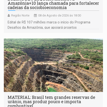
Amazônia+10 lança chamada para fortalecer
cadeias da sociobioeconomia
Região Norte
08 de Agosto de 2026 às 18:00
Edital de R$ 107 milhões marca o início do Programa
Desafios da Amazônia, que apoiará projetos
desenvolvidos por redes de pesquisa e inovação. A
submissão de pré-propostas poderá ser feita até 1º de
setembro
MATERIAL: Brasil tem grandes reservas de
urânio, mas produz pouco e importa
combustível