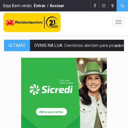
Seja Bem vindo.
Entrar
/
Assinar
ÚLTIMAS
ACABOU COM PEUGEOT:
Incêndio destrói carro que era rebocado para oficina no
VÍDEO:
Ladrão é filmado furtando moto na frente do bar 
BOLSAS DE PESQUISA:
Iniciativa Amazônia+10 lança chamada para fortalecer cadeia
MATERIAL:
Brasil tem grandes reservas de urânio, mas produz pouco e impo
VÍDEO:
Serpente capturada na fábrica da Coca-Cola é devolvid
HOMENAGEM:
Cientistas cassados pelo AI-5 se tornam pesquisadores emér
VÍDEO:
Líder religioso é preso por abusar de fiéis sob pretexto de 'pro
LEVANTAMENTO:
Brasil tem uma história marcada por guerras, revoltas e con