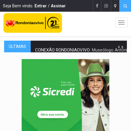
Seja Bem vindo.
Entrar
/
Assinar
ÚLTIMAS
CONEXÃO RONDONIAOVIVO:
Museólogo Antônio Ocampo conduz a história de uma
EXTENSÃO DE DANOS:
Ferroviários pedem ao Iphan recuperação de área atingid
VARIANDO O CARDÁPIO:
Veja essa receita de carne assada para o a
PREJUÍZO AOS ESTUDANTES:
Greve dos professores em PVH é considerada 
POSSESSÃO DE DEBORAH LOGAN:
Terror mistura mistério e filmagens quase
TRANSPARÊNCIA:
TCE reúne candidatos ao Governo e apresenta diagnó
ELAS DECIDEM:
Mulheres são maioria e representam 52% do eleitorado de 
NO CARRO:
Homem é preso com pistola 9mm durante abordagem da Força Tát