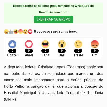
Receba todas as notícias gratuitamente no WhatsApp do
Rondoniaovivo.com.​
ENTRAR NO GRUPO
0 pessoas reagiram a isso.
0
0
0
0
0
0
Gostei
Amei
Haha
Uau
Triste
Grr
A deputada federal Cristiane Lopes (Podemos) participou
no Teatro Banzeiros, da solenidade que marcou um dos
momentos mais importantes para a saúde pública de
Porto Velho: a sanção da lei que autoriza a doação do
Hospital Municipal à Universidade Federal de Rondônia
(UNIR).