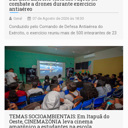
combate a drones durante exercício
antiaéreo
Geral
07 de Agosto de 2026 às 18:30
Conduzido pelo Comando de Defesa Antiaérea do
Exército, o exercício reuniu mais de 500 integrantes de 23
organizações militares da Força Terrestre
TEMAS SOCIOAMBIENTAIS: Em Itapuã do
Oeste, CINEMAZÔNIA leva cinema
amazônico a estudantes na escola