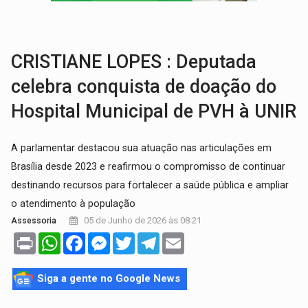
EXPANSÃO:
Grupo Nova Era amplia presença em PVH e transforma Aramix em
ROTA GLOBAL:
PCC amplia presença internacional e transforma Brasil em cor
CRISTIANE LOPES : Deputada
celebra conquista de doação do
Hospital Municipal de PVH à UNIR
A parlamentar destacou sua atuação nas articulações em
Brasília desde 2023 e reafirmou o compromisso de continuar
destinando recursos para fortalecer a saúde pública e ampliar
o atendimento à população
05 de Junho de 2026 às 08:21
Assessoria
Print
WhatsApp
Facebook
Messenger
Twitter
Telegram
Email
Siga a gente no Google News