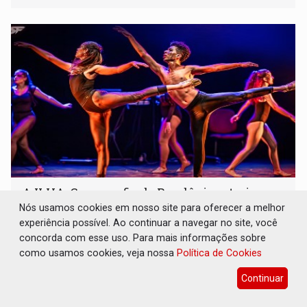
A ILHA: Coreografia de Rondônia estreia na
programação do Festival de Dança de
Nós usamos cookies em nosso site para oferecer a melhor
Joinville
experiência possível. Ao continuar a navegar no site, você
concorda com esse uso. Para mais informações sobre
Cultura
07 de Agosto de 2026 às 16:25
como usamos cookies, veja nossa
Política de Cookies
A movimentação cria uma metáfora visual sobre a
condição individual e o desejo humano de
Continuar
pertencimento