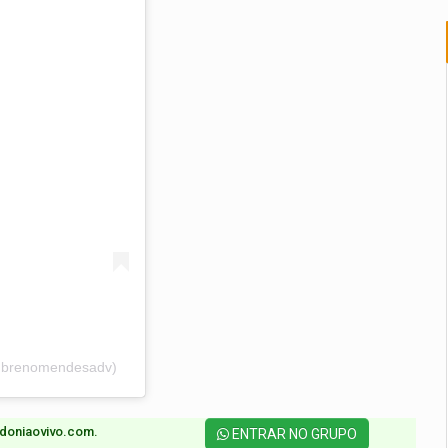
(@brenomendesadv)
doniaovivo.com.​
ENTRAR NO GRUPO