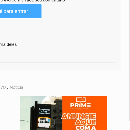
ovivo.com e faça seu comentário
i para entrar
ima deles
IVO
,
Notícia