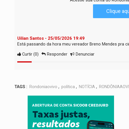
Acesse sua conta do Rondonia
Clique aqu
Uilian Santos - 25/05/2026 19:49
Está passando da hora meu vereador Breno Mendes pra c
Curtir
(
0
)
Responder
Denunciar
TAGS :
Rondoniaovivo
,
política
,
NOTÍCIA
,
RONDÔNIAAOV