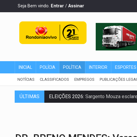
Seja Bem vindo.
Entrar
/
Assinar
INICIAL
POLÍCIA
POLÍTICA
INTERIOR
ESPORTES
NOTÍCIAS
CLASSIFICADOS
EMPREGOS
PUBLICAÇÕES LEGA
ELEIÇÕES 2026:
Sargento Mouza esclarec
ÚLTIMAS
JUDICIÁRIO:
Sinjur parabeniza servidores
Publicação Legal:
AVISO DE LICITAÇÃO: P
BR-364:
Polícia apreende mais de uma t