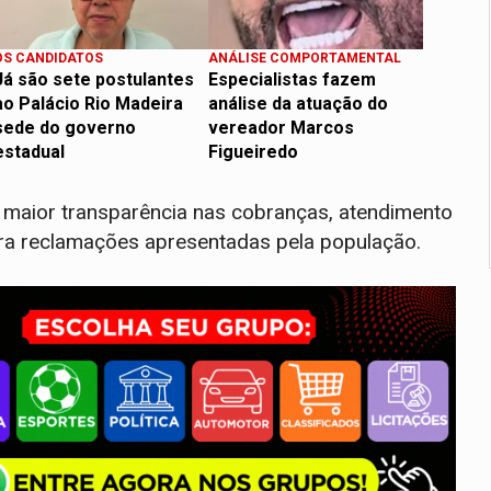
OS CANDIDATOS
ANÁLISE COMPORTAMENTAL
Já são sete postulantes
Especialistas fazem
ao Palácio Rio Madeira
análise da atuação do
sede do governo
vereador Marcos
estadual
Figueiredo
 maior transparência nas cobranças, atendimento
ara reclamações apresentadas pela população.