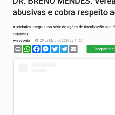
DR. BRENO MENDES: Veread
EMOCIONE:
PRESENTES: Confira os sort
abusivas e cobra respeito
VOVÔ LADRÃO:
Idoso é filmado furtando 
JUSTIÇA:
Comarca de Nova Mamoré terá se
A iniciativa integra uma série de ações de fiscalização qu
ADAILTON FÚRIA:
Assessoria denuncia s
coletivos
Assessoria
25 de Maio de 2026 às 11:00
VÍDEO:
Motoboy de delivery sofre fratura
Print
WhatsApp
Facebook
Messenger
Twitter
Telegram
Email
Compartilhar
A ILHA:
Coreografia de Rondônia estreia 