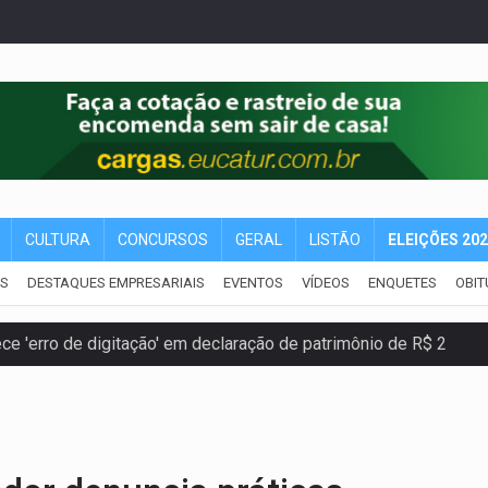
CULTURA
CONCURSOS
GERAL
LISTÃO
ELEIÇÕES 20
IS
DESTAQUES EMPRESARIAIS
EVENTOS
VÍDEOS
ENQUETES
OBIT
e 'erro de digitação' em declaração de patrimônio de R$ 2
 pelo adicional de incentivo com efeitos retroativos
regão Eletrônico Nº 12/2026 - UASG 200095
onelada de drogas em fundo falso de caminhão