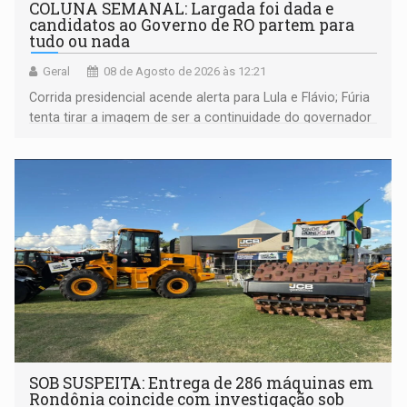
COLUNA SEMANAL: Largada foi dada e
candidatos ao Governo de RO partem para
tudo ou nada
Geral
08 de Agosto de 2026 às 12:21
Corrida presidencial acende alerta para Lula e Flávio; Fúria
tenta tirar a imagem de ser a continuidade do governador
Marcos Rocha; ex-prefeito Hildon Chaves parece ainda
não ter entrado no modo eleição; ABAV faz evento em
Porto Velho
SOB SUSPEITA: Entrega de 286 máquinas em
Rondônia coincide com investigação sob