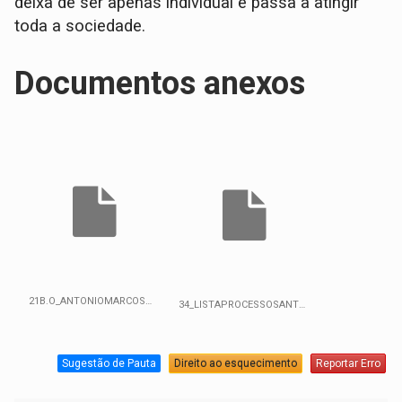
deixa de ser apenas individual e passa a atingir
toda a sociedade.
Documentos anexos
21B.O_ANTONIOMARCOSMOURAOFIGUEIREDO.docx
34_LISTAPROCESSOSANTONIOMARCOSFIGUEIREDOMOURAO_RecuperacaoAutomatica_.docx
Sugestão de Pauta
Direito ao esquecimento
Reportar Erro