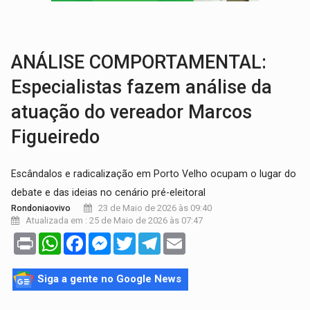
'XANDY DO MOTOCROSS':
Pai morre em acidente na BR-364 duas semanas após condena
PESO DO VOTO:
Cinco maiores colégios eleitorais concentram 53,7% dos v
ANÁLISE COMPORTAMENTAL:
Especialistas fazem análise da
atuação do vereador Marcos
Figueiredo
Escândalos e radicalização em Porto Velho ocupam o lugar do
debate e das ideias no cenário pré-eleitoral
23 de Maio de 2026 às 09:40
Rondoniaovivo
Atualizada em : 25 de Maio de 2026 às 07:47
Print
WhatsApp
Facebook
Messenger
Twitter
Telegram
Email
Siga a gente no Google News