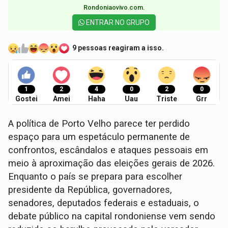
Rondoniaovivo.com.​
ENTRAR NO GRUPO
9 pessoas reagiram a isso.
1
2
4
0
2
0
Gostei
Amei
Haha
Uau
Triste
Grr
A política de Porto Velho parece ter perdido
espaço para um espetáculo permanente de
confrontos, escândalos e ataques pessoais em
meio à aproximação das eleições gerais de 2026.
Enquanto o país se prepara para escolher
presidente da República, governadores,
senadores, deputados federais e estaduais, o
debate público na capital rondoniense vem sendo