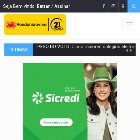
Seja Bem vindo.
Entrar
/
Assinar
ÚLTIMAS
COLUNA SEMANAL:
Largada foi dada e candidatos ao Governo de RO partem 
SOB SUSPEITA:
Entrega de 286 máquinas em Rondônia coincide com investig
ARTIGO:
Reter até 50% no distrato imobiliário é legal, mas não pode 
DO HOSPITAL AO CAMPO:
Veja as mais de 200 ações de Marcos Rogé
EXPANSÃO:
Grupo Nova Era amplia presença em PVH e transforma Aramix em
ROTA GLOBAL:
PCC amplia presença internacional e transforma Brasil em cor
CONEXÃO RONDONIAOVIVO:
Museólogo Antônio Ocampo conduz a história de uma
EXTENSÃO DE DANOS:
Ferroviários pedem ao Iphan recuperação de área atingid