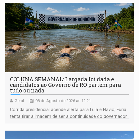
COLUNA SEMANAL: Largada foi dada e
candidatos ao Governo de RO partem para
tudo ou nada
Geral
08 de Agosto de 2026 às 12:21
Corrida presidencial acende alerta para Lula e Flávio; Fúria
tenta tirar a imagem de ser a continuidade do governador
Marcos Rocha; ex-prefeito Hildon Chaves parece ainda
não ter entrado no modo eleição; ABAV faz evento em
Porto Velho