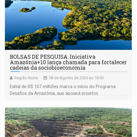
BOLSAS DE PESQUISA: Iniciativa
Amazônia+10 lança chamada para fortalecer
cadeias da sociobioeconomia
Região Norte
08 de Agosto de 2026 às 18:00
Edital de R$ 107 milhões marca o início do Programa
Desafios da Amazônia, que apoiará projetos
desenvolvidos por redes de pesquisa e inovação. A
submissão de pré-propostas poderá ser feita até 1º de
setembro