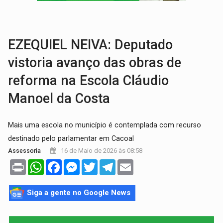
VÍDEO:
Armado com machado, homem ameaça matar sobrinha grávida e com
TRIBUNAL DO CRIME:
Homem é espancado por facção criminosa 
EZEQUIEL NEIVA: Deputado
vistoria avanço das obras de
reforma na Escola Cláudio
Manoel da Costa
Mais uma escola no município é contemplada com recurso
destinado pelo parlamentar em Cacoal
16 de Maio de 2026 às 08:58
Assessoria
Print
WhatsApp
Facebook
Messenger
Twitter
Telegram
Email
Siga a gente no Google News