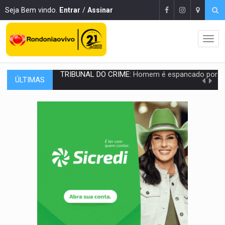
Seja Bem vindo.
Entrar
/
Assinar
ÚLTIMAS
VÍDEO:
Perseguição é registrada no shopping após colombiana furtar ce
LUDOPATIA:
Apostas online começam a afetar produtividade e rotina
REFLORESTAMENTO:
Plantar árvores não será mais suficiente para comprov
OVNIS NA LUA:
Cientistas alertam para possível base secreta no satélite n
ACABOU COM PEUGEOT:
Incêndio destrói carro que era rebocado para oficina no
VÍDEO:
Ladrão é filmado furtando moto na frente do bar 
BOLSAS DE PESQUISA:
Iniciativa Amazônia+10 lança chamada para fortalecer cadeia
MATERIAL:
Brasil tem grandes reservas de urânio, mas produz pouco e impo