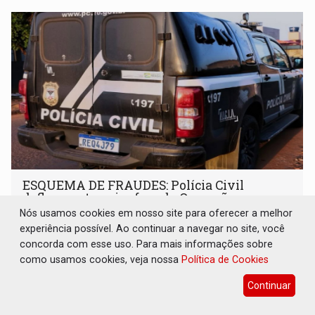
ESQUEMA DE FRAUDES: Polícia Civil
deflagra a terceira fase da Operação
Contemplados
Nós usamos cookies em nosso site para oferecer a melhor
experiência possível. Ao continuar a navegar no site, você
Polícia
06 de Agosto de 2026 às 12:44
concorda com esse uso. Para mais informações sobre
Polícia Civil orienta os consumidores a verificarem
como usamos cookies, veja nossa
Política de Cookies
atentamente a natureza dos contratos antes da
assinatura
Continuar