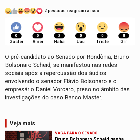
2 pessoas reagiram a isso.
0
0
2
0
0
0
Gostei
Amei
Haha
Uau
Triste
Grr
O pré-candidato ao Senado por Rondônia, Bruno
Bolsonaro Scheid, se manifestou nas redes
sociais após a repercussão dos áudios
envolvendo o senador Flávio Bolsonaro e o
empresário Daniel Vorcaro, preso no âmbito das
investigações do caso Banco Master.
Veja mais
VAGA PARA O SENADO
Bruno Bolsonaro Scheid ganha