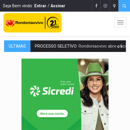
Seja Bem vindo.
Entrar
/
Assinar
ÚLTIMAS
AGOSTO LILÁS:
MPRO lança de portal e promove reflexão sobre trajetória da Le
REGULARIZAÇÃO:
Refis 2026 segue até o fim do ano para regulariz
ROLIM DE MOURA:
Programa da Energisa beneficia 60 famílias com geladeiras e
VIOLÊNCIA VICÁRIA:
MPRO obtém condenação de réu a 21 anos de prisão em 
INDISPONÍVEL:
Transparência do Cinderondônia apresenta indisponibilida
AMPLIAÇÃO:
IGs de Rondônia entram em programa internacional para ac
VÍDEO:
Acidente envolve cinco veículos em obra de recapeamen
EDUCAÇÃO:
Corumbiara lidera Ideb 2025 entre redes municipai