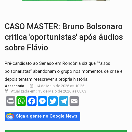
SINDICATOS UNIDOS:
Assembleia Geral delibera greve da educação municip
PROCESSO SELETIVO:
Rondoniaovivo abre oficina de Comunicação com oportunidade
CASO MASTER: Bruno Bolsonaro
critica 'oportunistas' após áudios
sobre Flávio
Pré-candidato ao Senado em Rondônia diz que “falsos
bolsonaristas” abandonam o grupo nos momentos de crise e
depois tentam reescrever a própria história
14 de Maio de 2026 às 10:25
Assessoria
Atualizada em : 15 de Maio de 2026 às 08:03
Print
WhatsApp
Facebook
Messenger
Twitter
Telegram
Email
Siga a gente no Google News