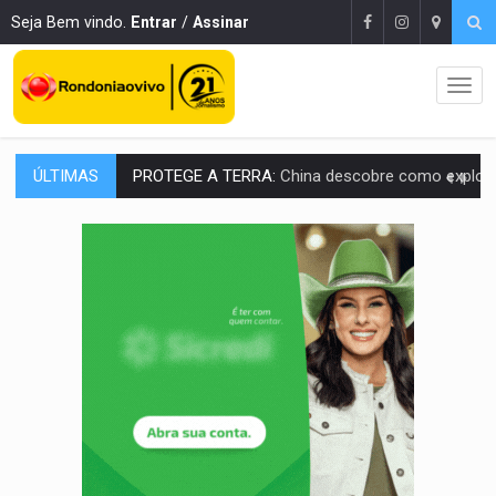
Seja Bem vindo.
Entrar
/
Assinar
ÚLTIMAS
VÍDEO:
Motociclista morre após bater na traseira de camin
PARECE UM NUGGET:
Essa receita com frango virou o meu ja
EMPREENDEDORISMO:
7 negócios que podem começar com pouco dinheiro e vi
GIGANTE DA AMÉRICA:
Brasil reúne dimensão continental e posição estratégic
INDEPENDÊNCIA:
10 dicas importantes para quem quer mo
VARCENA:
Cientistas descobrem nova espécie de rã em florestas alagada
BARGANHA:
Vai comprar celular usado? Veja como consultar o a
AMOR PERDIDO DÓI:
Luto amoroso não tem prazo, mas exige aten