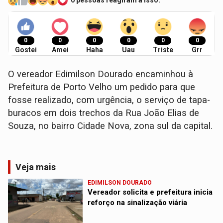
0 pessoas reagiram a isso.
0
0
0
0
0
0
Gostei
Amei
Haha
Uau
Triste
Grr
O vereador Edimilson Dourado encaminhou à
Prefeitura de Porto Velho um pedido para que
fosse realizado, com urgência, o serviço de tapa-
buracos em dois trechos da Rua João Elias de
Souza, no bairro Cidade Nova, zona sul da capital.
Veja mais
EDIMILSON DOURADO
Vereador solicita e prefeitura inicia
reforço na sinalização viária