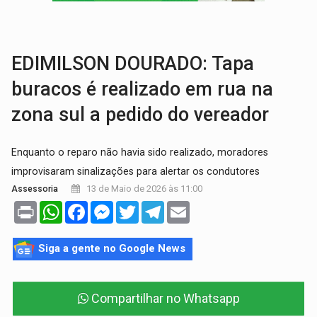
TECNOLOGIA:
Empresas de Xangai aprimoram robôs de IA incorporada em 
PROTEGE A TERRA:
China descobre como explodir asteroide com bomba n
EDIMILSON DOURADO: Tapa
buracos é realizado em rua na
zona sul a pedido do vereador
Enquanto o reparo não havia sido realizado, moradores
improvisaram sinalizações para alertar os condutores
13 de Maio de 2026 às 11:00
Assessoria
Print
WhatsApp
Facebook
Messenger
Twitter
Telegram
Email
Siga a gente no Google News
Compartilhar no Whatsapp