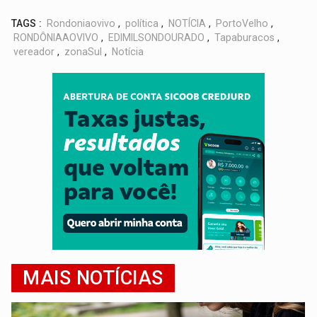
TAGS :
Rondoniaovivo
,
política
,
NOTÍCIA
,
PortoVelho
,
RONDÔNIAAOVIVO
,
EDIMILSONDOURADO
,
Tapaburacos
,
vereador
,
zonaSul
,
Notícia
MAIS NOTÍCIAS