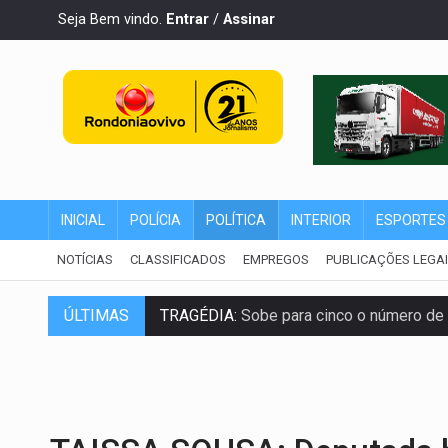
Seja Bem vindo.
Entrar
/
Assinar
INICIAL
POLÍCIA
POLÍTICA
INTERIOR
ESPORTES
NOTÍCIAS
CLASSIFICADOS
EMPREGOS
PUBLICAÇÕES LEGA
ÚLTIMAS
TRAGÉDIA:
Sobe para cinco o número de 
TRANSPORTE DE ARROZ:
MPF assegura c
DEEPFAKE:
Sancionada lei contra violência
COLEGIADO:
Brasil e Rússia discutem ene