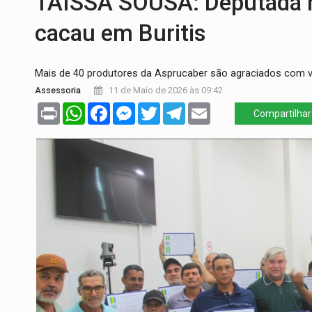
TAISSA SOUSA: Deputada 
URGENTE:
Colisão entre caminhão e carr
cacau em Buritis
ENCONTRO:
Amazônia Negra ganha projeç
Mais de 40 produtores da Asprucaber são agraciados com v
PREVISÃO:
Porto Velho tem chances de c
Assessoria
11 de Maio de 2026 às 09:42
SINDICATOS UNIDOS:
Assembleia Geral 
Print
WhatsApp
Facebook
Messenger
Twitter
Telegram
Email
Compartilhar
PROCESSO SELETIVO:
Rondoniaovivo abr
BRASIL CONTRA O CRIME:
Acusado de gu