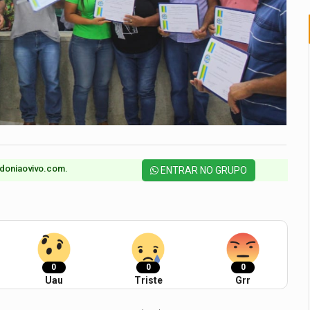
doniaovivo.com.​
ENTRAR NO GRUPO
0
0
0
Uau
Triste
Grr