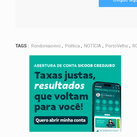
TAGS :
Rondoniaovivo
,
Política
,
NOTÍCIA
,
PortoVelho
,
R