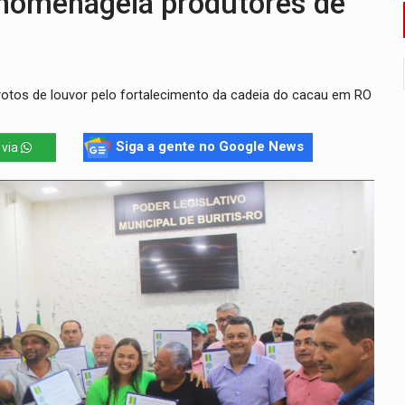
homenageia produtores de
o deixa quatro mortos e um em estado grave na BR
ão nacional com participação de Marcela Bonfim
otos de louvor pelo fortalecimento da cadeia do cacau em RO
huvas isoladas nesta sexta-feira (7)
delibera greve da educação municipal em Porto Velho
Siga a gente no Google News
 via
e oficina de Comunicação com oportunidade de integrar equipe
ardar armas de facção é preso com revólveres e espingardas