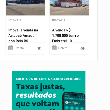
Imóveis
Imóveis
Imóvel a venda na
A venda R$
Av.José Amador
1.700.000 bairro
dos Reis R$
Embratel 10
1.400.000
apartamentos!
Ontem
Ontem