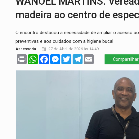
WANOEL MARTINS: Vereado
ROTA GLOBAL:
PCC amplia presença inter
madeira ao centro de espec
CONEXÃO RONDONIAOVIVO:
Museólogo 
O encontro destacou a necessidade de ampliar o acesso ao
EXTENSÃO DE DANOS:
Ferroviários ped
preventivas e aos cuidados com a higiene bucal
VARIANDO O CARDÁPIO:
Veja essa recei
Assessoria
27 de Abril de 2026 às 14:49
Print
WhatsApp
Facebook
Messenger
Twitter
Telegram
Email
PREJUÍZO AOS ESTUDANTES:
Greve dos
Compartilhar
COLUNA SEMANAL:
Largada foi dada e 