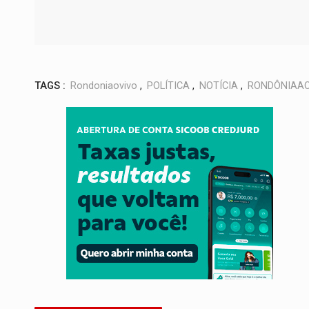
TAGS :
Rondoniaovivo
,
POLÍTICA
,
NOTÍCIA
,
RONDÔNIAAO