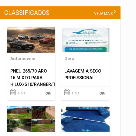
CLASSIFICADOS
VEJA MAIS
Automóveis
Geral
PNEU 265/70 ARO
LAVAGEM A SECO
16 MIXTO PARA
PROFISSIONAL
HILUX/S10/RANGER/TRITON
ETC... MONTAGEM
Hoje
Hoje
GRATIS 599,00