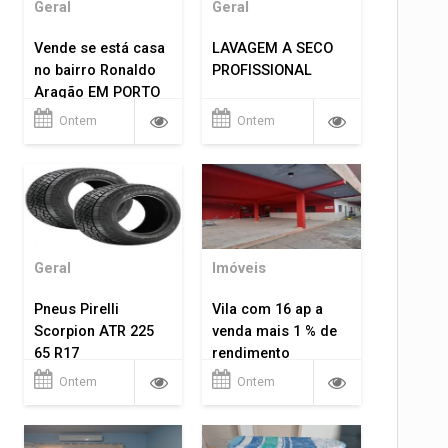
Geral
Geral
Vende se está casa
LAVAGEM A SECO
no bairro Ronaldo
PROFISSIONAL
Aragão EM PORTO
VELHO RO.
Ontem
Ontem
Geral
Imóveis
Pneus Pirelli
Vila com 16 ap a
Scorpion ATR 225
venda mais 1 % de
65 R17
rendimento
Ontem
Ontem