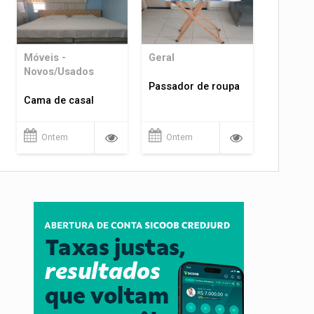
Móveis -
Geral
Novos/Usados
Passador de roupa
Cama de casal
Ontem
Ontem