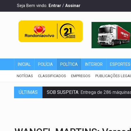
Seja Bem vindo.
Entrar
/
Assinar
INICIAL
POLÍCIA
POLÍTICA
INTERIOR
ESPORTES
NOTÍCIAS
CLASSIFICADOS
EMPREGOS
PUBLICAÇÕES LEGA
ÚLTIMAS
SOB SUSPEITA:
Entrega de 286 máquinas
ARTIGO:
Reter até 50% no distrato imobil
DO HOSPITAL AO CAMPO:
Veja as mais 
EXPANSÃO:
Grupo Nova Era amplia pres