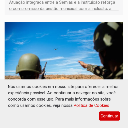
Atuação integrada entre a Semias e a instituição reforça
o compromisso da gestão municipal com a inclusão, a
acessibilidade e a garantia de direitos
Nós usamos cookies em nosso site para oferecer a melhor
DEFESA: Exército testa inovações no
experiência possível. Ao continuar a navegar no site, você
combate a drones durante exercício
concorda com esse uso. Para mais informações sobre
antiaéreo
como usamos cookies, veja nossa
Política de Cookies
Geral
07 de Agosto de 2026 às 18:30
Continuar
Conduzido pelo Comando de Defesa Antiaérea do
Exército, o exercício reuniu mais de 500 integrantes de 23