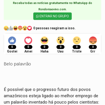
Receba todas as notícias gratuitamente no WhatsApp do
Rondoniaovivo.com.​
ENTRAR NO GRUPO
0 pessoas reagiram a isso.
0
0
0
0
0
0
Gostei
Amei
Haha
Uau
Triste
Grr
Belo palavrão
É possível que o progresso futuro dos povos
amazônicos esteja ligado ao melhor emprego de
um palavrão inventado há pouco pelos cientistas: