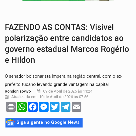
DO HOSPITAL AO CAMPO:
Veja as mais de 200 ações de Marcos Rogé
EXPANSÃO:
Grupo Nova Era amplia presença em PVH e transforma Aramix em
FAZENDO AS CONTAS: Visível
polarização entre candidatos ao
governo estadual Marcos Rogério
e Hildon
O senador bolsonarista impera na região central, com o ex-
prefeito tucano levando grande vantagem na capital
09 de Abril de 2026 às 11:24
Rondoniaovivo
Atualizada em : 10 de Abril de 2026 às 07:56
Print
WhatsApp
Facebook
Messenger
Twitter
Telegram
Email
Siga a gente no Google News