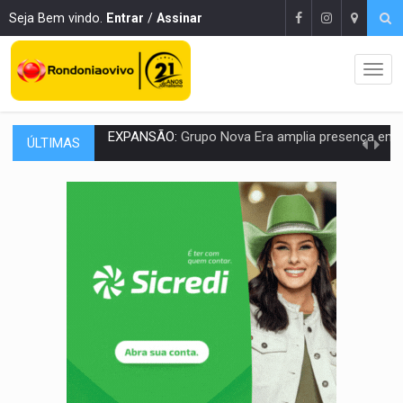
Seja Bem vindo.
Entrar
/
Assinar
ÚLTIMAS
ROTA GLOBAL:
PCC amplia presença internacional e transforma Brasil em cor
CONEXÃO RONDONIAOVIVO:
Museólogo Antônio Ocampo conduz a história de uma
EXTENSÃO DE DANOS:
Ferroviários pedem ao Iphan recuperação de área atingid
VARIANDO O CARDÁPIO:
Veja essa receita de carne assada para o a
PREJUÍZO AOS ESTUDANTES:
Greve dos professores em PVH é considerada 
POSSESSÃO DE DEBORAH LOGAN:
Terror mistura mistério e filmagens quase
TRANSPARÊNCIA:
TCE reúne candidatos ao Governo e apresenta diagnó
ELAS DECIDEM:
Mulheres são maioria e representam 52% do eleitorado de 