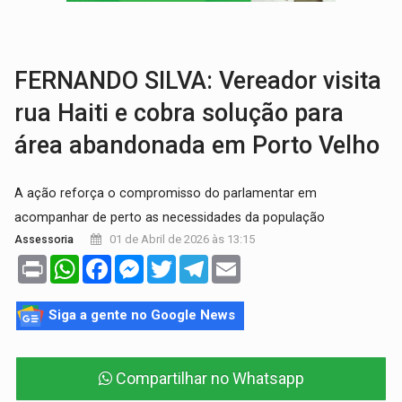
TRÁGICO:
Pai do 'Xandy Motocross' morre em acidente
VÍDEO:
Motorista de caminhonete morre preso às ferragens em colisão com
FERNANDO SILVA: Vereador visita
rua Haiti e cobra solução para
área abandonada em Porto Velho
A ação reforça o compromisso do parlamentar em
acompanhar de perto as necessidades da população
01 de Abril de 2026 às 13:15
Assessoria
Print
WhatsApp
Facebook
Messenger
Twitter
Telegram
Email
Siga a gente no Google News
Compartilhar no Whatsapp