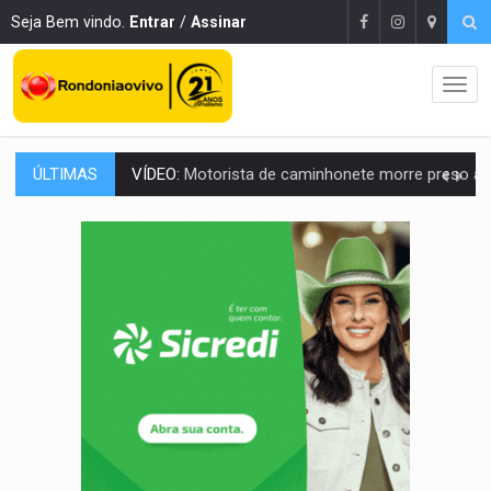
Seja Bem vindo.
Entrar
/
Assinar
ÚLTIMAS
LAZER:
Seis lugares gratuitos para aproveitar o fim de semana e
VÍDEO:
FTICCO e Força Tática prendem membro do CV com arma e drogas em
INCLUSÃO:
Prefeitura fortalece parceria com a APAE para ampliar ações v
DEFESA:
Exército testa inovações no combate a drones durante exerc
TEMAS SOCIOAMBIENTAIS:
Em Itapuã do Oeste, CINEMAZÔNIA leva cinema amazônico 
PREVISÃO:
Interior de Rondônia terá sábado (8) de calor intenso
INFRAESTRUTURA:
Após quase 30 anos de espera, asfalto chega ao bairr
A ILHA:
Coreografia de Rondônia estreia na programação do Festival de Dan