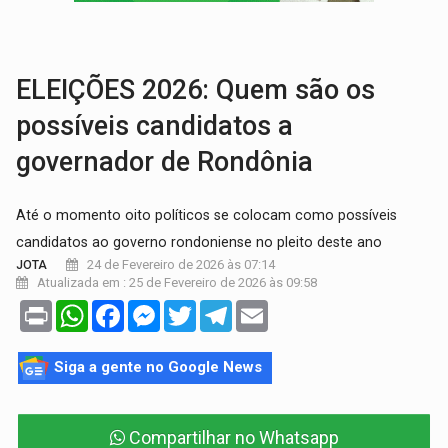
SOB SUSPEITA:
Entrega de 286 máquinas em Rondônia coincide com investig
ARTIGO:
Reter até 50% no distrato imobiliário é legal, mas não pode 
ELEIÇÕES 2026: Quem são os
possíveis candidatos a
governador de Rondônia
Até o momento oito políticos se colocam como possíveis
candidatos ao governo rondoniense no pleito deste ano
24 de Fevereiro de 2026 às 07:14
JOTA
Atualizada em : 25 de Fevereiro de 2026 às 09:58
Print
WhatsApp
Facebook
Messenger
Twitter
Telegram
Email
Siga a gente no Google News
Compartilhar no Whatsapp