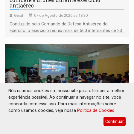
combate a drones durante exercício
antiaéreo
Geral
07 de Agosto de 2026 às 18:30
Conduzido pelo Comando de Defesa Antiaérea do
Exército, o exercício reuniu mais de 500 integrantes de 23
organizações militares da Força Terrestre
Nós usamos cookies em nosso site para oferecer a melhor
experiência possível. Ao continuar a navegar no site, você
concorda com esse uso. Para mais informações sobre
como usamos cookies, veja nossa
Política de Cookies
TEMAS SOCIOAMBIENTAIS: Em Itapuã do
Continuar
Oeste, CINEMAZÔNIA leva cinema
amazônico a estudantes na escola