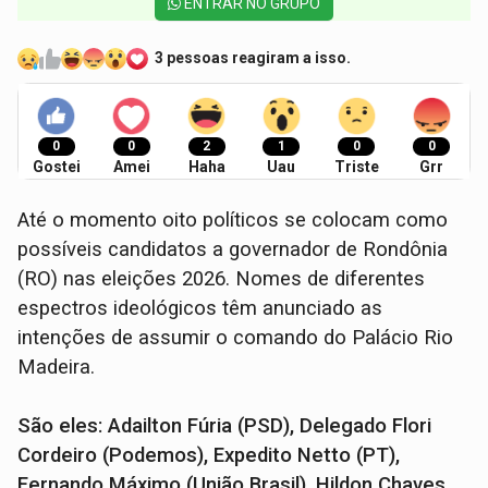
ENTRAR NO GRUPO
3 pessoas reagiram a isso.
0
0
2
1
0
0
Gostei
Amei
Haha
Uau
Triste
Grr
Até o momento oito políticos se colocam como
possíveis candidatos a governador de Rondônia
(RO) nas eleições 2026. Nomes de diferentes
espectros ideológicos têm anunciado as
intenções de assumir o comando do Palácio Rio
Madeira.
São eles: Adailton Fúria (PSD), Delegado Flori
Cordeiro (Podemos), Expedito Netto (PT),
Fernando Máximo (União Brasil), Hildon Chaves