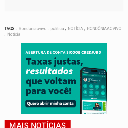
TAGS :
Rondoniaovivo
,
política
,
NOTÍCIA
,
RONDÔNIAAOVIVO
,
Notícia
MAIS NOTÍCIAS