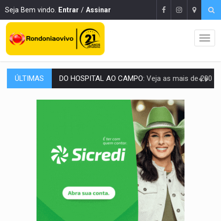
Seja Bem vindo.
Entrar
/
Assinar
ÚLTIMAS
DO HOSPITAL AO CAMPO:
Veja as mais de 200 ações de Marcos Rogé
EXPANSÃO:
Grupo Nova Era amplia presença em PVH e transforma Aramix em
ROTA GLOBAL:
PCC amplia presença internacional e transforma Brasil em cor
CONEXÃO RONDONIAOVIVO:
Museólogo Antônio Ocampo conduz a história de uma
EXTENSÃO DE DANOS:
Ferroviários pedem ao Iphan recuperação de área atingid
VARIANDO O CARDÁPIO:
Veja essa receita de carne assada para o a
PREJUÍZO AOS ESTUDANTES:
Greve dos professores em PVH é considerada 
POSSESSÃO DE DEBORAH LOGAN:
Terror mistura mistério e filmagens quase