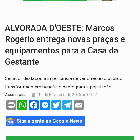
TRÁGICO:
Pai do 'Xandy Motocross' morre em acidente
VÍDEO:
Motorista de caminhonete morre preso às ferragens em colisão com
ALVORADA D'OESTE: Marcos
Rogério entrega novas praças e
equipamentos para a Casa da
Gestante
Senador destacou a importância de ver o recurso público
transformado em benefício direto para a população
19 de Fevereiro de 2026 às 09:42
Assessoria
Print
WhatsApp
Facebook
Messenger
Twitter
Telegram
Email
Siga a gente no Google News