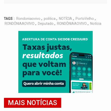
TAGS :
Rondoniaovivo
,
politica
,
NOTÍCIA
,
PortoVelho
,
RONDÔNIAAOVIVO
,
Deputado
,
RONDÔNIAAOVIVO
,
Notícia
MAIS NOTÍCIAS