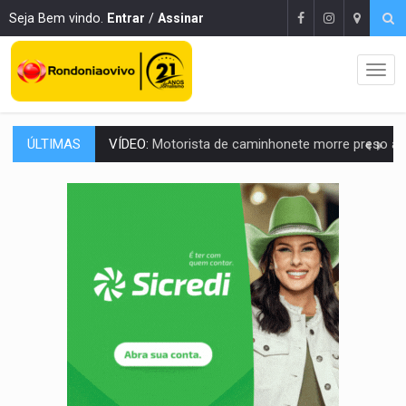
Seja Bem vindo.
Entrar
/
Assinar
ÚLTIMAS
LAZER:
Seis lugares gratuitos para aproveitar o fim de semana e
VÍDEO:
FTICCO e Força Tática prendem membro do CV com arma e drogas em
INCLUSÃO:
Prefeitura fortalece parceria com a APAE para ampliar ações v
DEFESA:
Exército testa inovações no combate a drones durante exerc
TEMAS SOCIOAMBIENTAIS:
Em Itapuã do Oeste, CINEMAZÔNIA leva cinema amazônico 
PREVISÃO:
Interior de Rondônia terá sábado (8) de calor intenso
INFRAESTRUTURA:
Após quase 30 anos de espera, asfalto chega ao bairr
A ILHA:
Coreografia de Rondônia estreia na programação do Festival de Dan