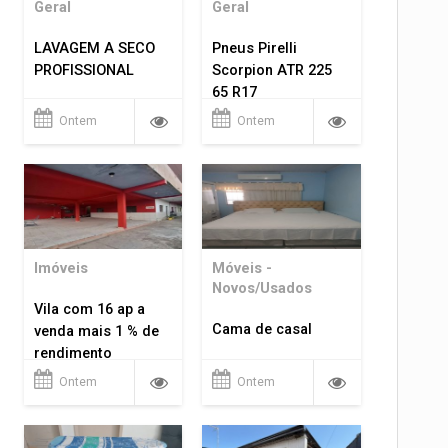
Geral
Geral
LAVAGEM A SECO
Pneus Pirelli
PROFISSIONAL
Scorpion ATR 225
65 R17
Ontem
Ontem
Imóveis
Móveis -
Novos/Usados
Vila com 16 ap a
Cama de casal
venda mais 1 % de
rendimento
Ontem
Ontem