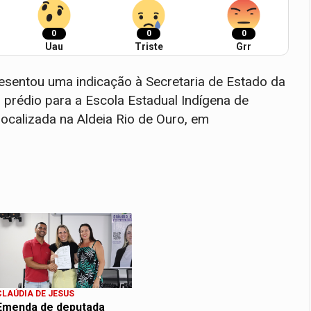
0
0
0
Uau
Triste
Grr
esentou uma indicação à Secretaria de Estado da
prédio para a Escola Estadual Indígena de
ocalizada na Aldeia Rio de Ouro, em
CLAÚDIA DE JESUS
Emenda de deputada