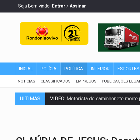
Seja Bem vindo.
Entrar
/
Assinar
INICIAL
POLÍCIA
POLÍTICA
INTERIOR
ESPORTES
NOTÍCIAS
CLASSIFICADOS
EMPREGOS
PUBLICAÇÕES LEGA
VÍDEO:
Motorista de caminhonete morre p
ÚLTIMAS
LAZER:
Seis lugares gratuitos para apro
VÍDEO:
FTICCO e Força Tática prendem 
INCLUSÃO:
Prefeitura fortalece parceri