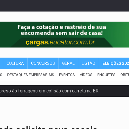
CULTURA
CONCURSOS
GERAL
LISTÃO
ELEIÇÕES 20
IS
DESTAQUES EMPRESARIAIS
EVENTOS
VÍDEOS
ENQUETES
OBIT
reso às ferragens em colisão com carreta na BR
veitar o fim de semana em Porto Velho
membro do CV com arma e drogas em boca de fumo
a com a APAE para ampliar ações voltadas a PCD's