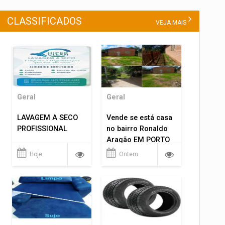
CLASSIFICADOS
VEJA MAIS
Geral
Geral
LAVAGEM A SECO
Vende se está casa
PROFISSIONAL
no bairro Ronaldo
Aragão EM PORTO
VELHO RO.
Hoje
Ontem