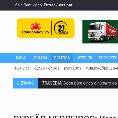
Seja Bem vindo.
Entrar
/
Assinar
INICIAL
POLÍCIA
POLÍTICA
INTERIOR
ESPORTES
NOTÍCIAS
CLASSIFICADOS
EMPREGOS
PUBLICAÇÕES LEGA
ÚLTIMAS
TRAGÉDIA:
Sobe para cinco o número de 
TRANSPORTE DE ARROZ:
MPF assegura c
DEEPFAKE:
Sancionada lei contra violência
COLEGIADO:
Brasil e Rússia discutem ene