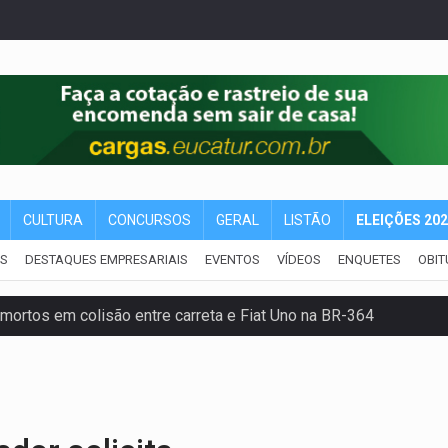
CULTURA
CONCURSOS
GERAL
LISTÃO
ELEIÇÕES 20
IS
DESTAQUES EMPRESARIAIS
EVENTOS
VÍDEOS
ENQUETES
OBIT
mortos em colisão entre carreta e Fiat Uno na BR-364
umprimento da legislação sobre transporte de cargas por em
 sexual infantil na internet e via IA
rgia nuclear, defesa e ciência em Brasília