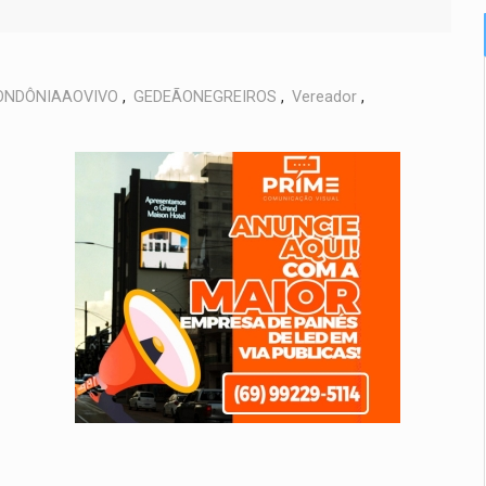
ONDÔNIAAOVIVO
,
GEDEÃONEGREIROS
,
Vereador
,