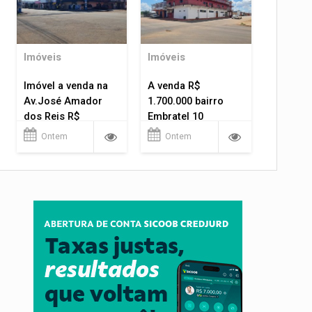
Imóveis
Imóveis
Imóvel a venda na
A venda R$
Av.José Amador
1.700.000 bairro
dos Reis R$
Embratel 10
1.400.000
apartamentos!
Ontem
Ontem