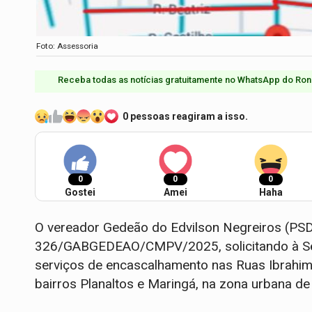
Foto: Assessoria
Receba todas as notícias gratuitamente no WhatsApp do Ron
0 pessoas reagiram a isso.
0
0
0
Gostei
Amei
Haha
O vereador Gedeão do Edvilson Negreiros (PSD
326/GABGEDEAO/CMPV/2025, solicitando à Secre
serviços de encascalhamento nas Ruas Ibrahim, 
bairros Planaltos e Maringá, na zona urbana de