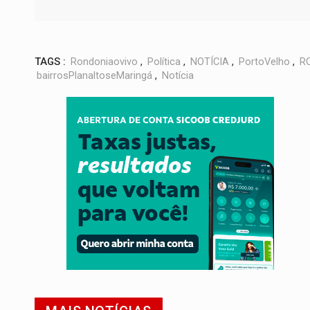
TAGS :
Rondoniaovivo
,
Política
,
NOTÍCIA
,
PortoVelho
,
R
bairrosPlanaltoseMaringá
,
Notícia