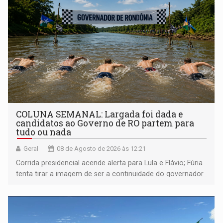
COLUNA SEMANAL: Largada foi dada e
candidatos ao Governo de RO partem para
tudo ou nada
Geral
08 de Agosto de 2026 às 12:21
Corrida presidencial acende alerta para Lula e Flávio; Fúria
tenta tirar a imagem de ser a continuidade do governador
Marcos Rocha; ex-prefeito Hildon Chaves parece ainda
não ter entrado no modo eleição; ABAV faz evento em
Porto Velho