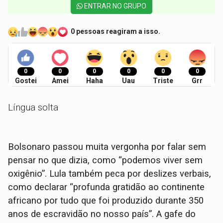
ENTRAR NO GRUPO
0 pessoas reagiram a isso.
0
0
0
0
0
0
Gostei
Amei
Haha
Uau
Triste
Grr
Língua solta
Bolsonaro passou muita vergonha por falar sem
pensar no que dizia, como “podemos viver sem
oxigênio”. Lula também peca por deslizes verbais,
como declarar “profunda gratidão ao continente
africano por tudo que foi produzido durante 350
anos de escravidão no nosso país”. A gafe do