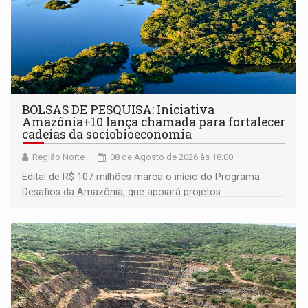
BOLSAS DE PESQUISA: Iniciativa
Amazônia+10 lança chamada para fortalecer
cadeias da sociobioeconomia
Região Norte
08 de Agosto de 2026 às 18:00
Edital de R$ 107 milhões marca o início do Programa
Desafios da Amazônia, que apoiará projetos
desenvolvidos por redes de pesquisa e inovação. A
submissão de pré-propostas poderá ser feita até 1º de
setembro