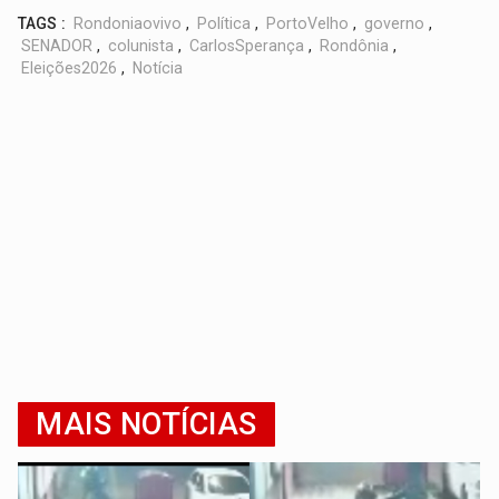
TAGS :
Rondoniaovivo
,
Política
,
PortoVelho
,
governo
,
SENADOR
,
colunista
,
CarlosSperança
,
Rondônia
,
Eleições2026
,
Notícia
MAIS NOTÍCIAS