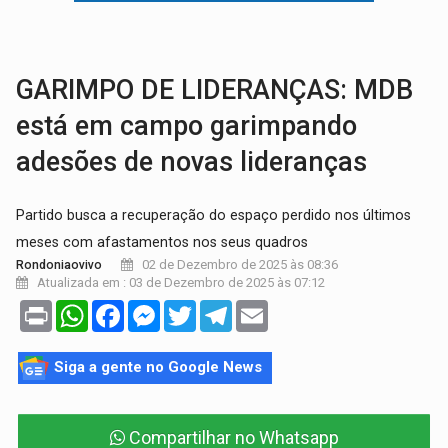
VÍDEO:
Ladrão é filmado furtando moto na frente do bar 
BOLSAS DE PESQUISA:
Iniciativa Amazônia+10 lança chamada para fortalecer cadeia
GARIMPO DE LIDERANÇAS: MDB
está em campo garimpando
adesões de novas lideranças
Partido busca a recuperação do espaço perdido nos últimos
meses com afastamentos nos seus quadros
02 de Dezembro de 2025 às 08:36
Rondoniaovivo
Atualizada em : 03 de Dezembro de 2025 às 07:12
Print
WhatsApp
Facebook
Messenger
Twitter
Telegram
Email
Siga a gente no Google News
Compartilhar no Whatsapp