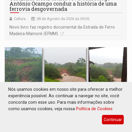
Antônio Ocampo conduz a história de uma
ferrovia desgovernada
Cultura
08 de Agosto de 2026 às 09:05
Novo livro faz registro documental da Estrada de Ferro
Madeira-Mamoré (EFMM)
Nós usamos cookies em nosso site para oferecer a melhor
experiência possível. Ao continuar a navegar no site, você
concorda com esse uso. Para mais informações sobre
como usamos cookies, veja nossa
Política de Cookies
EXTENSÃO DE DANOS: Ferroviários pedem
Continuar
ao Iphan recuperação de área atingida por
erosão na EFMM