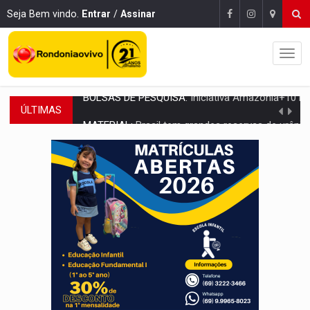
Seja Bem vindo.
Entrar
/
Assinar
ÚLTIMAS
MATERIAL:
Brasil tem grandes reservas de urânio, mas produz pouco e impo
VÍDEO:
Serpente capturada na fábrica da Coca-Cola é devolvid
HOMENAGEM:
Cientistas cassados pelo AI-5 se tornam pesquisadores emér
VÍDEO:
Líder religioso é preso por abusar de fiéis sob pretexto de 'pro
LEVANTAMENTO:
Brasil tem uma história marcada por guerras, revoltas e con
LAMENTÁVEL:
Mulher é encontrada morta dentro de residência e
'XANDY DO MOTOCROSS':
Pai morre em acidente na BR-364 duas semanas após condena
PESO DO VOTO:
Cinco maiores colégios eleitorais concentram 53,7% dos v