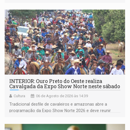
deputada federal Cristiane Lopes (PODE), o vereador
Pedro Geovar (PP) e a vice-prefeita Magna dos Anjos
(NOVO)
INTERIOR: Ouro Preto do Oeste realiza
Cavalgada da Expo Show Norte neste sábado
Cultura
06 de Agosto de 2026 às 14:39
Tradicional desfile de cavaleiros e amazonas abre a
programação da Expo Show Norte 2026 e deve reunir
milhares de participantes e espectadores no município