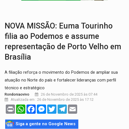
TRANSPORTE DE ARROZ:
MPF assegura cumprimento da legislação sobre transporte d
DEEPFAKE:
Sancionada lei contra violência sexual infantil na inte
NOVA MISSÃO: Euma Tourinho
filia ao Podemos e assume
representação de Porto Velho em
Brasília
A filiação reforça o movimento do Podemos de ampliar sua
atuação no Norte do país e fortalecer lideranças com perfil
técnico e estratégico
26 de Novembro de 2025 às 07:44
Rondoniaovivo
Atualizada em : 26 de Novembro de 2025 às 17:12
Print
WhatsApp
Facebook
Messenger
Twitter
Telegram
Email
Siga a gente no Google News