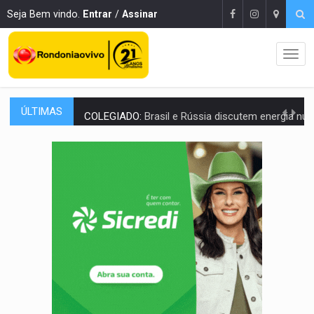
Seja Bem vindo.
Entrar
/
Assinar
ÚLTIMAS
COLEGIADO:
Brasil e Rússia discutem energia nuclear, defesa e ciênc
URGENTE:
Colisão entre caminhão e carro deixa quatro mortos e um em est
ENCONTRO:
Amazônia Negra ganha projeção nacional com participação de M
PREVISÃO:
Porto Velho tem chances de chuvas isoladas nesta se
SINDICATOS UNIDOS:
Assembleia Geral delibera greve da educação municip
PROCESSO SELETIVO:
Rondoniaovivo abre oficina de Comunicação com oportunidade
AGOSTO LILÁS:
MPRO lança de portal e promove reflexão sobre trajetória da Le
REGULARIZAÇÃO:
Refis 2026 segue até o fim do ano para regulariz