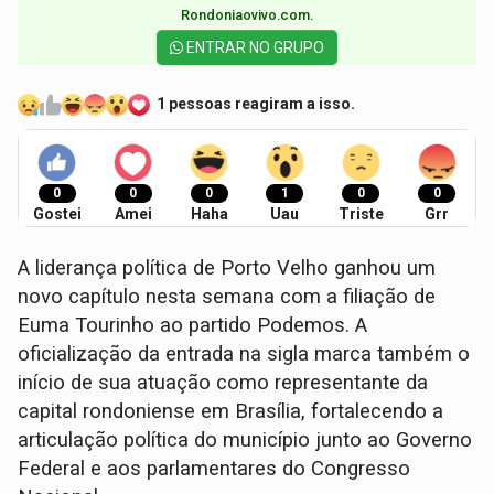
Rondoniaovivo.com.​
ENTRAR NO GRUPO
1 pessoas reagiram a isso.
0
0
0
1
0
0
Gostei
Amei
Haha
Uau
Triste
Grr
A liderança política de Porto Velho ganhou um
novo capítulo nesta semana com a filiação de
Euma Tourinho ao partido Podemos. A
oficialização da entrada na sigla marca também o
início de sua atuação como representante da
capital rondoniense em Brasília, fortalecendo a
articulação política do município junto ao Governo
Federal e aos parlamentares do Congresso