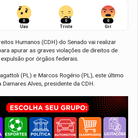
0
0
0
Uau
Triste
Grr
ireitos Humanos (CDH) do Senado vai realizar
para apurar as graves violações de direitos de
expulsão por órgãos federais.
gattoli (PL) e Marcos Rogério (PL), este último
ra Damares Alves, presidente da CDH.