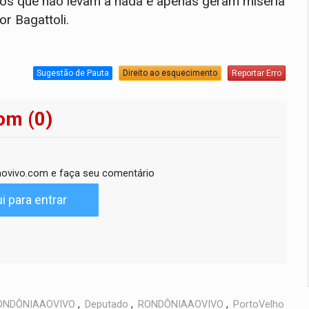
rros que não levam a nada e apenas geram miséria
r Bagattoli.
Sugestão de Pauta
Direito ao esquecimento
Reportar Erro
om (0)
ovivo.com e faça seu comentário
i para entrar
ONDÔNIAAOVIVO
,
Deputado
,
RONDÔNIAAOVIVO
,
PortoVelho