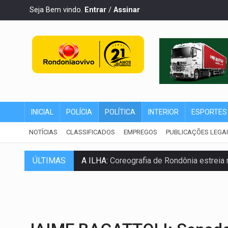
Seja Bem vindo.
Entrar
/
Assinar
INICIAL
POLÍCIA
POLÍTICA
INTERIOR
ESPORTES
NOTÍCIAS
CLASSIFICADOS
EMPREGOS
PUBLICAÇÕES LEGA
A ILHA:
Coreografia de Rondônia estreia 
ÚLTIMAS
ELEIÇÕES 2026:
Sgt. Mouza esclarece 'e
JUDICIÁRIO:
Sinjur parabeniza servidores
Publicação Legal:
AVISO DE LICITAÇÃO: P
BR-364:
Polícia apreende mais de uma t