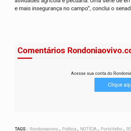
atividades agrícola e pecuária. Uma série de e
e mais insegurança no campo”, conclui o senado
Comentários Rondoniaovivo.c
Acesse sua conta do Rondonia
Clique aqu
TAGS :
Rondoniaovivo
,
Política
,
NOTÍCIA
,
PortoVelho
,
R