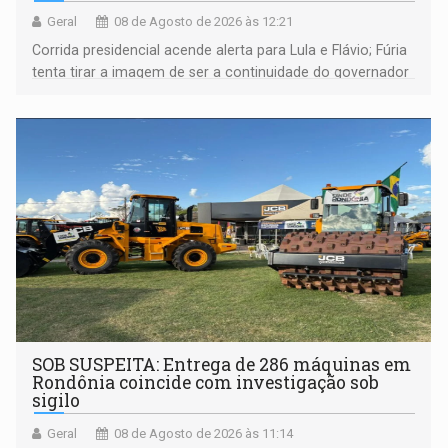
Geral
08 de Agosto de 2026 às 12:21
Corrida presidencial acende alerta para Lula e Flávio; Fúria
tenta tirar a imagem de ser a continuidade do governador
Marcos Rocha; ex-prefeito Hildon Chaves parece ainda
não ter entrado no modo eleição; ABAV faz evento em
Porto Velho
SOB SUSPEITA: Entrega de 286 máquinas em
Rondônia coincide com investigação sob
sigilo
Geral
08 de Agosto de 2026 às 11:14