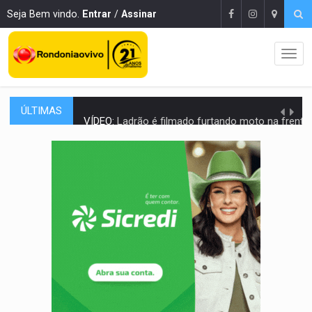
Seja Bem vindo.
Entrar
/
Assinar
ÚLTIMAS
VÍDEO:
Ladrão é filmado furtando moto na frente do bar 
BOLSAS DE PESQUISA:
Iniciativa Amazônia+10 lança chamada para fortalecer cadeia
MATERIAL:
Brasil tem grandes reservas de urânio, mas produz pouco e impo
VÍDEO:
Serpente capturada na fábrica da Coca-Cola é devolvid
HOMENAGEM:
Cientistas cassados pelo AI-5 se tornam pesquisadores emér
VÍDEO:
Líder religioso é preso por abusar de fiéis sob pretexto de 'pro
LEVANTAMENTO:
Brasil tem uma história marcada por guerras, revoltas e con
LAMENTÁVEL:
Mulher é encontrada morta dentro de residência e