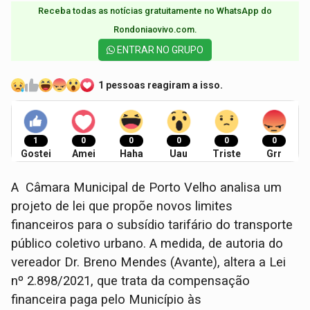
Receba todas as notícias gratuitamente no WhatsApp do
Rondoniaovivo.com.​
ENTRAR NO GRUPO
1 pessoas reagiram a isso.
1
0
0
0
0
0
Gostei
Amei
Haha
Uau
Triste
Grr
A Câmara Municipal de Porto Velho analisa um
projeto de lei que propõe novos limites
financeiros para o subsídio tarifário do transporte
público coletivo urbano. A medida, de autoria do
vereador Dr. Breno Mendes (Avante), altera a Lei
nº 2.898/2021, que trata da compensação
financeira paga pelo Município às