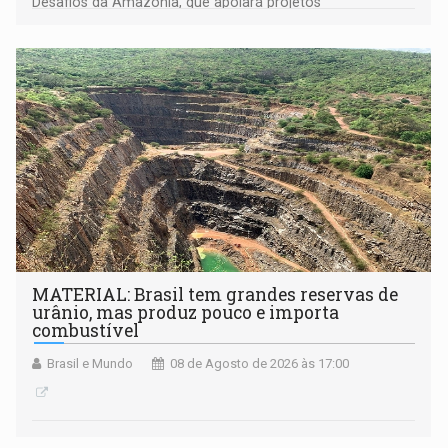
Desafios da Amazônia, que apoiará projetos
desenvolvidos por redes de pesquisa e inovação. A
submissão de pré-propostas poderá ser feita até 1º de
setembro
MATERIAL: Brasil tem grandes reservas de
urânio, mas produz pouco e importa
combustível
Brasil e Mundo
08 de Agosto de 2026 às 17:00