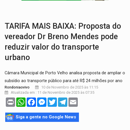
OVNIS NA LUA:
Cientistas alertam para possível base secreta no satélite n
ACABOU COM PEUGEOT:
Incêndio destrói carro que era rebocado para oficina no
TARIFA MAIS BAIXA: Proposta do
vereador Dr Breno Mendes pode
reduzir valor do transporte
urbano
Câmara Municipal de Porto Velho analisa proposta de ampliar o
subsídio ao transporte público para até R$ 24 milhões por ano
10 de Novembro de 2025 às 11:15
Rondoniaovivo
Atualizada em : 11 de Novembro de 2025 às 07:35
Print
WhatsApp
Facebook
Messenger
Twitter
Telegram
Email
Siga a gente no Google News