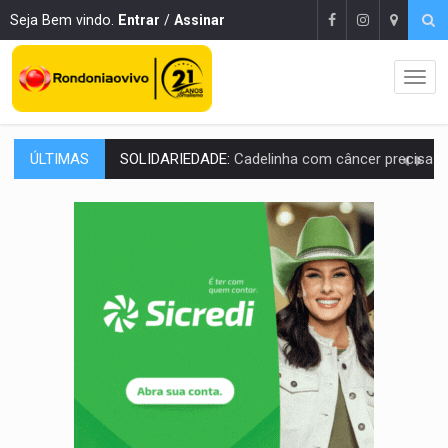
Seja Bem vindo.
Entrar
/
Assinar
ÚLTIMAS
DESAPARECIDO:
Família procura por cachorrinho desapare
URGENTE:
DHPP se mobiliza para tentar localizar corpo de rapaz
DÉFICIT DE MANDATO:
Contas do governo de Rondônia expõem meta negativa e
CREDIBILIDADE:
Superintendentes da PF defendem independência e apoio à 
ALIANÇA PODEROSA:
Chapa vitaminada pode alcançar larga e boa vantag
SÃO PAULO:
PM abre concurso público com 2.000 vagas para a
CINEAMAZÔNIA:
Filmes rondonienses provocam debate sobre temas urgentes 
Publicação Legal:
AVISO DE LICITAÇÃO: PREGÃO ELETRÔNICO Nº 90136