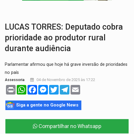
URGENTE:
Colisão entre motos deixa dois feridos próximo ao 
SOLIDARIEDADE:
Cadelinha com câncer precisa de aj
LUCAS TORRES: Deputado cobra
prioridade ao produtor rural
durante audiência
Parlamentar afirmou que hoje há grave inversão de prioridades
no país
04 de Novembro de 2025 às 17:22
Assessoria
Print
WhatsApp
Facebook
Messenger
Twitter
Telegram
Email
Siga a gente no Google News
Compartilhar no Whatsapp